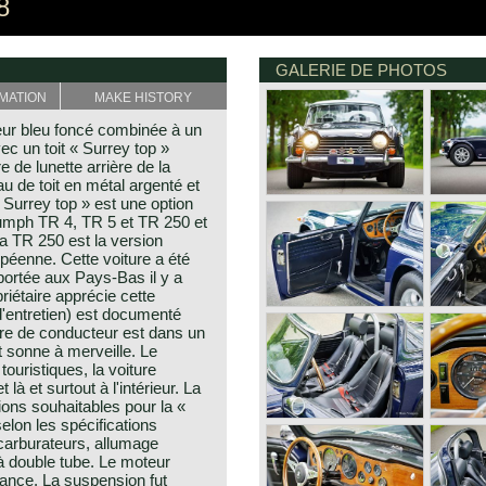
8
GALERIE DE PHOTOS
MATION
MAKE HISTORY
ur bleu foncé combinée à un
avec un toit « Surrey top »
 de lunette arrière de la
u de toit en métal argenté et
 « Surrey top » est une option
iumph TR 4, TR 5 et TR 250 et
La TR 250 est la version
péenne. Cette voiture a été
ortée aux Pays-Bas il y a
riétaire apprécie cette
d'entretien) est documenté
ure de conducteur est dans un
et sonne à merveille. Le
 touristiques, la voiture
 là et surtout à l'intérieur. La
ions souhaitables pour la «
selon les spécifications
carburateurs, allumage
à double tube. Le moteur
sance. La suspension fut