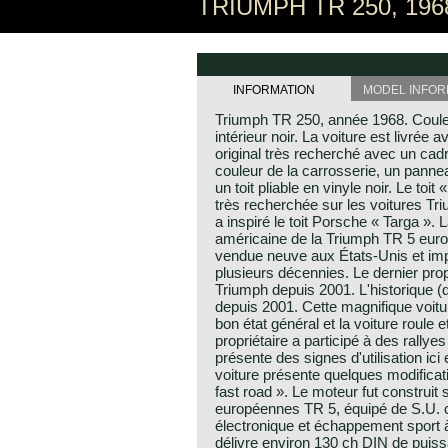
TRIUMPH TR 250, 196
INFORMATION
MODEL INFOR
Triumph TR 250, année 1968. Coule
intérieur noir. La voiture est livrée 
original très recherché avec un cadre
couleur de la carrosserie, un pannea
un toit pliable en vinyle noir. Le toit
très recherchée sur les voitures Tr
a inspiré le toit Porsche « Targa ». 
américaine de la Triumph TR 5 euro
vendue neuve aux États-Unis et imp
plusieurs décennies. Le dernier prop
Triumph depuis 2001. L'historique (
depuis 2001. Cette magnifique voit
bon état général et la voiture roule 
propriétaire a participé à des rallyes
présente des signes d'utilisation ici et
voiture présente quelques modificat
fast road ». Le moteur fut construit 
européennes TR 5, équipé de S.U. 
électronique et échappement sport 
délivre environ 130 ch DIN de puis