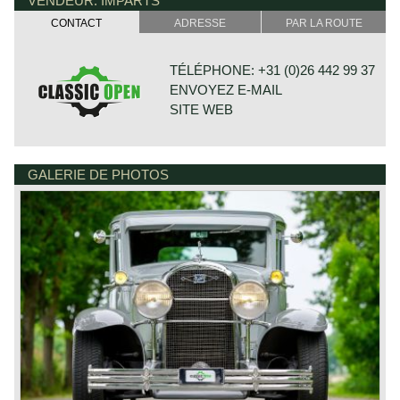
VENDEUR: IMPARTS
Specifications known to us are stated in the description of
the car.
CONTACT
ADRESSE
PAR LA ROUTE
TÉLÉPHONE: +31 (0)26 442 99 37
ENVOYEZ E-MAIL
SITE WEB
GALERIE DE PHOTOS
BONNETSTRAAT 33
6718 XN EDE
PAYS-BAS