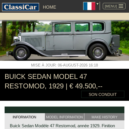
ALLER
AU
[MENU]
HOME
CONTENU
MISE À JOUR: 06-AUGUST-2026 16:18
BUICK SEDAN MODEL 47
RESTOMOD, 1929 | € 49.500,--
SON CONDUIT
INFORMATION
MODEL INFORMATION
MAKE HISTORY
Buick Sedan Modèle 47 Restomod, année 1929. Finition