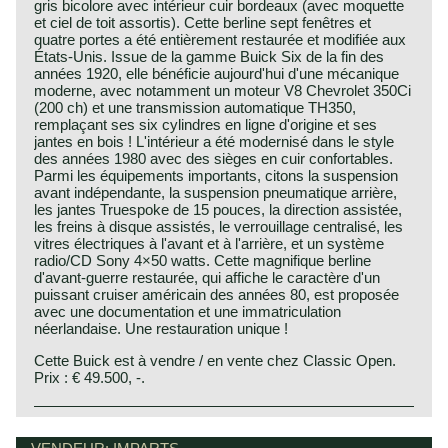
gris bicolore avec intérieur cuir bordeaux (avec moquette
et ciel de toit assortis). Cette berline sept fenêtres et
quatre portes a été entièrement restaurée et modifiée aux
États-Unis. Issue de la gamme Buick Six de la fin des
années 1920, elle bénéficie aujourd'hui d'une mécanique
moderne, avec notamment un moteur V8 Chevrolet 350Ci
(200 ch) et une transmission automatique TH350,
remplaçant ses six cylindres en ligne d'origine et ses
jantes en bois ! L'intérieur a été modernisé dans le style
des années 1980 avec des sièges en cuir confortables.
Parmi les équipements importants, citons la suspension
avant indépendante, la suspension pneumatique arrière,
les jantes Truespoke de 15 pouces, la direction assistée,
les freins à disque assistés, le verrouillage centralisé, les
vitres électriques à l'avant et à l'arrière, et un système
radio/CD Sony 4×50 watts. Cette magnifique berline
d'avant-guerre restaurée, qui affiche le caractère d'un
puissant cruiser américain des années 80, est proposée
avec une documentation et une immatriculation
néerlandaise. Une restauration unique !
Cette Buick est à vendre / en vente chez Classic Open.
Prix : € 49.500, -.
This automobile was rally prepared and modified in the
process. We can not give factory specifications.