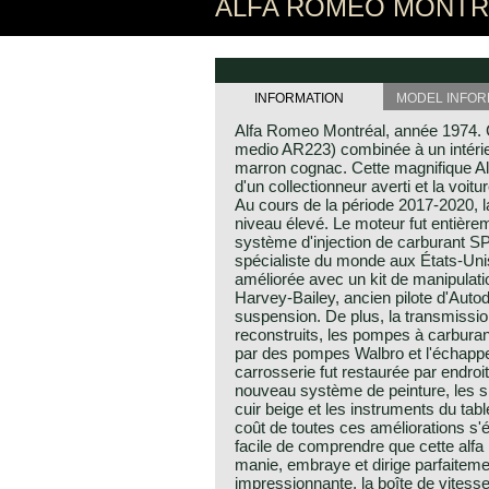
ALFA ROMEO MONTREAL
INFORMATION
MODEL INFOR
Alfa Romeo Montréal, année 1974. C
medio AR223) combinée à un intérieu
marron cognac. Cette magnifique A
d'un collectionneur averti et la voitu
Au cours de la période 2017-2020, la
niveau élevé. Le moteur fut entièreme
système d'injection de carburant SPI
spécialiste du monde aux États-Unis
améliorée avec un kit de manipulat
Harvey-Bailey, ancien pilote d'Autode
suspension. De plus, la transmission
reconstruits, les pompes à carbura
par des pompes Walbro et l'échapp
carrosserie fut restaurée par endroi
nouveau système de peinture, les s
cuir beige et les instruments du tab
coût de toutes ces améliorations s'é
facile de comprendre que cette alf
manie, embraye et dirige parfaitem
impressionnante, la boîte de vitess