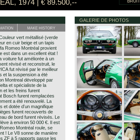
, 1974 | € 89.500,--
BRUI
GALERIE DE PHOTOS
MATION
MAKE HISTORY
ouleur vert métallisé (verde
r en cuir beige et un tapis
lfa Romeo Montréal provient
re est dans un excellent état !
 voiture fut améliorée à un
nt révisé et reconstruit, le
CA fut révisé par le meilleur
 et la suspension a été
ion Montreal développé par
lta et spécialiste de la
 et les freins furent
nt Bosch furent remplacées
ement a été renouvelé. La
ts et dotée d'un magnifique
ièges furent recouverts de
leau de bord furent révisés. Le
lève à environ 50 000 €. Il est
a Romeo Montréal roule, se
ent ! Le V8 sonne de manière
es ZF à 5 rapports passe les