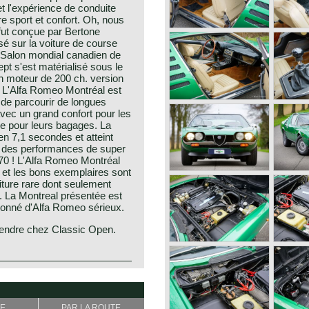
et l'expérience de conduite
e sport et confort. Oh, nous
fut conçue par Bertone
é sur la voiture de course
 Salon mondial canadien de
pt s'est matérialisé sous le
 moteur de 200 ch. version
. L'Alfa Romeo Montréal est
de parcourir de longues
vec un grand confort pour les
e pour leurs bagages. La
n 7,1 secondes et atteint
: des performances de super
70 ! L'Alfa Romeo Montréal
 et les bons exemplaires sont
iture rare dont seulement
. La Montreal présentée est
ionné d'Alfa Romeo sérieux.
vendre chez Classic Open.
ury Canadians asked Alfa
e to show at the 1967 world
he most important names in
tone Alfa Romeo decided to
" (Sociètà Anonima Lombardo
E
PAR LA ROUTE