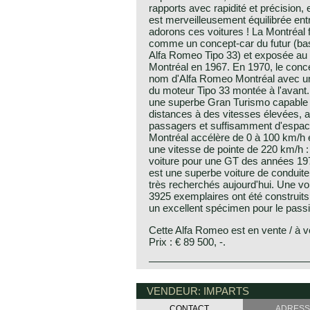
rapports avec rapidité et précision, 
est merveilleusement équilibrée entr
adorons ces voitures ! La Montréal 
comme un concept-car du futur (bas
Alfa Romeo Tipo 33) et exposée au
Montréal en 1967. En 1970, le conce
nom d'Alfa Romeo Montréal avec un
du moteur Tipo 33 montée à l'avant
une superbe Gran Turismo capable 
distances à des vitesses élevées, a
passagers et suffisamment d'espac
Montréal accélère de 0 à 100 km/h e
une vitesse de pointe de 220 km/h 
voiture pour une GT des années 19
est une superbe voiture de conduite
très recherchés aujourd'hui. Une vo
3925 exemplaires ont été construits
un excellent spécimen pour le pass
Cette Alfa Romeo est en vente / à 
Prix : € 89 500, -.
In the sixties of the twentieth cent
Alfa Romeo history
Romeo to design a car for the futur
The marque Alfa Romeo is one of t
VENDEUR: IMPARTS
exhibition. In cooperation with Ber
the history of the automobile."Alfa
accept the challenge.
CONTACT
ADRESS