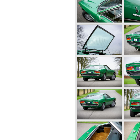
cases fitted with body
n bodywork artists like
ufactured by Alfa Romeo
 6C. The 6C chassis/engine
0/55 bhp. (from 1929),
95 bhp. (from 1934) 2500/ 87-
engine-combination Alfa
r 1931. The 8C chassis/
ed for racing- and
ight cylinders-in-line, dry-
er (compressor) giving the
 the second world war were
right hand side of the car.
meo started producing the 6C
tion for over ten years
charge of Alfa Romeo realized
at the market for large,
 was increasing rapidly.
r their position and started
l automobile production as
owing the ideas of Henry Ford.