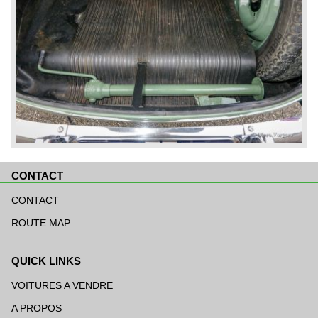
CONTACT
Aller
au
CONTACT
contenu
ROUTE MAP
QUICK LINKS
Aller
au
VOITURES A VENDRE
contenu
A PROPOS