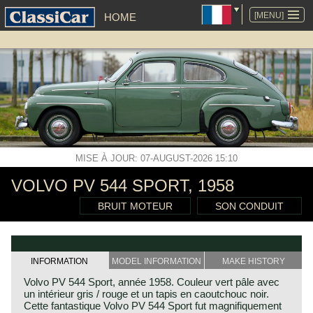
ALLER
AU
[MENU]
HOME
CONTENU
MISE À JOUR: 07-AUGUST-2026 15:10
VOLVO PV 544 SPORT, 1958
BRUIT MOTEUR
SON CONDUIT
INFORMATION
MODEL INFORMATION
MAKE HISTORY
Volvo PV 544 Sport, année 1958. Couleur vert pâle avec
un intérieur gris / rouge et un tapis en caoutchouc noir.
Cette fantastique Volvo PV 544 Sport fut magnifiquement