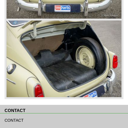
CONTACT
Aller
au
CONTACT
contenu