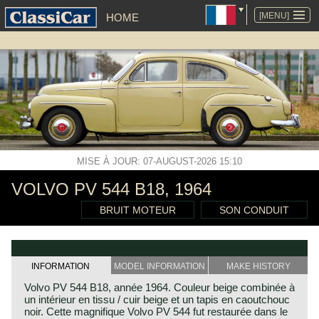
ALLER
AU
[MENU]
HOME
CONTENU
MISE À JOUR: 07-AUGUST-2026 15:10
VOLVO PV 544 B18, 1964
BRUIT MOTEUR
SON CONDUIT
INFORMATION
MODEL INFORMATION
MAKE HISTORY
Volvo PV 544 B18, année 1964. Couleur beige combinée à
un intérieur en tissu / cuir beige et un tapis en caoutchouc
noir. Cette magnifique Volvo PV 544 fut restaurée dans le