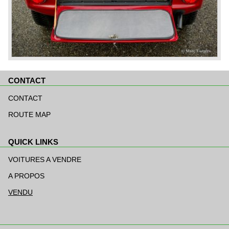
CONTACT
Aller
au
CONTACT
contenu
ROUTE MAP
QUICK LINKS
Aller
au
VOITURES A VENDRE
contenu
A PROPOS
VENDU