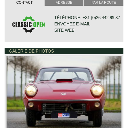
later known as the Sonett I, was presented in 1956 as an
CONTACT
ADRESSE
PAR LA ROUTE
ultra‑light, competition‑focused roadster built around an
aluminium spaceframe and a streamlined fibreglass body.
Only six examples were produced, making it one of
TÉLÉPHONE: +31 (0)26 442 99 37
Saab’s rarest creations and a pure engineering exercise
ENVOYEZ E-MAIL
rather than a commercial model. Its purpose was to
explore how Saab’s two‑stroke technology could be
SITE WEB
applied to a dedicated sports car with minimal weight and
exceptional aerodynamics.
A decade later Saab revived the concept with the Sonett II,
designed by Ragnar Håkansson with styling input from
GALERIE DE PHOTOS
BONNETSTRAAT 33
Sixten Sason. This new model adopted a fibreglass body
6718 XN EDE
over a steel backbone chassis and retained front‑wheel
PAYS-BAS
drive, giving it a unique character among contemporary
sports cars. Early Sonett II models used Saab’s
three‑cylinder two‑stroke engine. From 1967 onward the
car was re‑engineered to accept the Ford‑sourced V4
engine, resulting in the Sonett II V4. Production numbers
remained modest with 258 two stroke cars, and 1342 V4
cars produced. The car established Saab’s reputation for
unconventional yet purposeful sports‑car design.
In 1970 the Sonett III was introduced, featuring a more
modern and cohesive body styled by Sergio Coggiola and
refined by Saab’s in‑house team. The III retained the V4
engine and front‑wheel‑drive layout but offered improved
ergonomics, a more practical interior and a sleeker,
contemporary profile. It became the most commercially