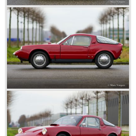
successful of the Sonett series, with 8368 cars built before
production ceased in 1974. Together, the Sonett I, II and III
form a unique chapter in Saab’s history, showing the
marque’s commitment to lightweight engineering,
aerodynamic innovation and unique design.
Technical data (Sonett II 2-stroke)*
3 cylinder in-line two stroke engine
induction: 3 Solex carburettors
cylinder capacity: 841 cc
capacity: 60 bhp at 5200 rpm
torque: 93 Nm at 4000 rpm
top-speed: 170 km/h - 106 mph
acceleration 0-100 km/h: 12.5 sec.
gearbox: 4-speed manual
weight: 710 kg
Source: Carfolio.com