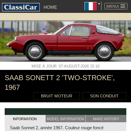
ALLER
AU
[MENU]
HOME
CONTENU
MISE À JOUR: 07-AUGUST-2026 15:10
SAAB SONETT 2 'TWO-STROKE',
1967
BRUIT MOTEUR
SON CONDUIT
INFORMATION
MODEL INFORMATION
MAKE HISTORY
Saab Sonnet 2, année 1967. Couleur rouge foncé