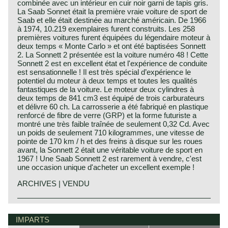
combinée avec un intérieur en cuir noir garni de tapis gris.
La Saab Sonnet était la première vraie voiture de sport de
Saab et elle était destinée au marché américain. De 1966
à 1974, 10.219 exemplaires furent construits. Les 258
premières voitures furent équipées du légendaire moteur à
deux temps « Monte Carlo » et ont été baptisées Sonnett
2. La Sonnett 2 présentée est la voiture numéro 48 ! Cette
Sonnett 2 est en excellent état et l'expérience de conduite
est sensationnelle ! Il est très spécial d’expérience le
potentiel du moteur à deux temps et toutes les qualités
fantastiques de la voiture. Le moteur deux cylindres à
deux temps de 841 cm3 est équipé de trois carburateurs
et délivre 60 ch. La carrosserie a été fabriqué en plastique
renforcé de fibre de verre (GRP) et la forme futuriste a
montré une très faible traînée de seulement 0,32 Cd. Avec
un poids de seulement 710 kilogrammes, une vitesse de
pointe de 170 km / h et des freins à disque sur les roues
avant, la Sonnett 2 était une véritable voiture de sport en
1967 ! Une Saab Sonnett 2 est rarement à vendre, c'est
une occasion unique d'acheter un excellent exemple !
ARCHIVES | VENDU
The Saab Sonett story begins in the mid‑1950s, when
Saab sought to demonstrate its engineering ambition
IMPARTS
beyond aeronautical‑inspired saloons. The first prototype,