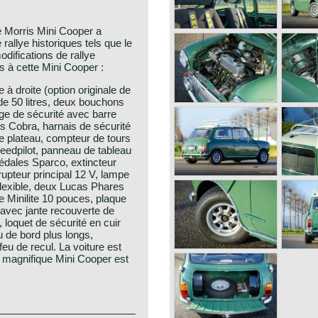
e Morris Mini Cooper a
rallye historiques tels que le
odifications de rallye
s à cette Mini Cooper :
à droite (option originale de
de 50 litres, deux bouchons
ge de sécurité avec barre
s Cobra, harnais de sécurité
e plateau, compteur de tours
eedpilot, panneau de tableau
édales Sparco, extincteur
rupteur principal 12 V, lampe
 flexible, deux Lucas Phares
e Minilite 10 pouces, plaque
t avec jante recouverte de
l, loquet de sécurité en cuir
u de bord plus longs,
feu de recul. La voiture est
e magnifique Mini Cooper est