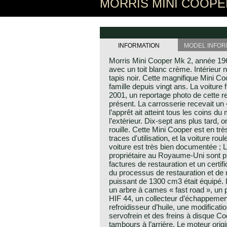
MORRIS MINI COOPER
INFORMATION
MODEL INFOR
Morris Mini Cooper Mk 2, année 19
avec un toit blanc crème. Intérieur 
tapis noir. Cette magnifique Mini 
famille depuis vingt ans. La voiture 
2001, un reportage photo de cette r
présent. La carrosserie recevait un
l’apprêt ait atteint tous les coins du 
l’extérieur. Dix-sept ans plus tard,
rouille. Cette Mini Cooper est en tr
traces d'utilisation, et la voiture rou
voiture est très bien documentée ;
propriétaire au Royaume-Uni sont 
factures de restauration et un certi
du processus de restauration et de 
puissant de 1300 cm3 était équipé. 
un arbre à cames « fast road », un 
HIF 44, un collecteur d’échappement
refroidisseur d’huile, une modification 
servofrein et des freins à disque Co
tambours à l’arrière. Le moteur or