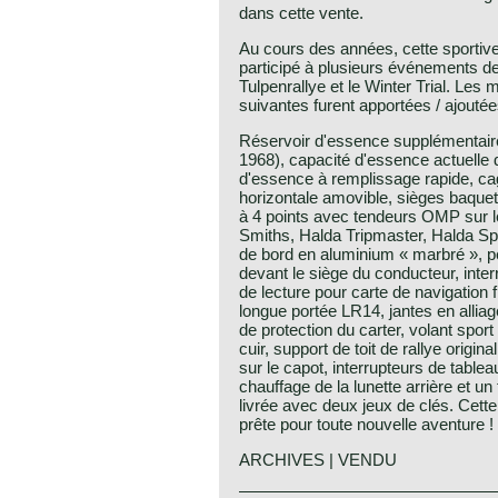
dans cette vente.
Au cours des années, cette sportiv
participé à plusieurs événements de 
Tulpenrallye et le Winter Trial. Les m
suivantes furent apportées / ajoutée
Réservoir d'essence supplémentaire 
1968), capacité d'essence actuelle 
d'essence à remplissage rapide, ca
horizontale amovible, sièges baquet
à 4 points avec tendeurs OMP sur l
Smiths, Halda Tripmaster, Halda Sp
de bord en aluminium « marbré », p
devant le siège du conducteur, inter
de lecture pour carte de navigation
longue portée LR14, jantes en alliag
de protection du carter, volant spor
cuir, support de toit de rallye origina
sur le capot, interrupteurs de tablea
chauffage de la lunette arrière et un 
livrée avec deux jeux de clés. Cett
prête pour toute nouvelle aventure !
ARCHIVES | VENDU