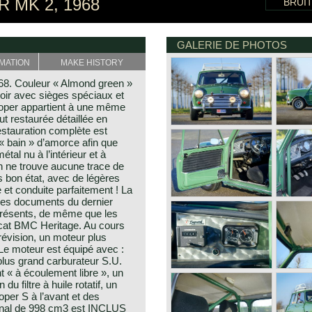
 MK 2, 1968
BRUI
GALERIE DE PHOTOS
MATION
MAKE HISTORY
68. Couleur « Almond green »
noir avec sièges spéciaux et
Cooper appartient à une même
fut restaurée détaillée en
estauration complète est
 « bain » d’amorce afin que
métal nu à l’intérieur et à
 on ne trouve aucune trace de
ès bon état, avec de légères
le et conduite parfaitement ! La
 Les documents du dernier
présents, de même que les
ficat BMC Heritage. Au cours
révision, un moteur plus
Le moteur est équipé avec :
plus grand carburateur S.U.
 « à écoulement libre », un
du filtre à huile rotatif, un
oper S à l’avant et des
iginal de 998 cm3 est INCLUS