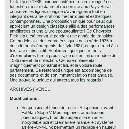
Pick-Up de 1936, noir avec intérieur en cuir rouge / noir,
fut entièrement restauré et modernisé aux Pays-Bas. Il
conserve les lignes d'origine d'avant-guerre tout en
intégrant des améliorations mécaniques et esthétiques
contemporaines. Une proposition unique pour ceux qui
apprécient un design classique allié à des performances
améliorées et une allure époustouflante ! Ce Chevrolet
Pick-Up a été construit pendant une année de transition.
Ce modèle allie des caractéristiques de la série 1935 à
des éléments émergents du style 1937, ce qui le rend à la
fois rare et distinctif. Seulement quelques milliers
d'exemplaires furent produits, ce qui en fait un modèle de
1936 rare et de collection. Cet exemplaire était
magnifiquement construit et fini, et la voiture roule
parfaitement. Ce restomod unique est accompagné de
ses documents et de son immatriculation néerlandaise.
Une trouvaille unique qui attirera tous les regards !
ARCHIVES | VENDU
Modifications :
Suspension et tenue de route : Suspension avant
FatMan Stage V Mustang avec amortisseurs
pneumatiques, bras de suspension en acier
inoxydable poli et crémaillère manuelle ; système
arrière-Air-4-Link permettant un réglage en hauteur