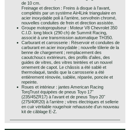
de 10 cm.
Freinage et direction : Freins à disque à l’avant,
complétés par un système Air4Link triangulaire en
acier inoxydable poli à l’arrière, servofrein chromé,
nouvelles conduites de frein et direction assistée.
Groupe motopropulseur : Moteur V8 Chevrolet 350
C.I.D. long block (290 ch) de Summit Racing,
associé à une transmission automatique TH350.
Carburant et carrosserie : Réservoir et conduites de
carburant en acier inoxydable ; nouvelle tôlerie de la
benne de chargement ; remplacement des
caoutchoucs extérieurs, des profils d’ailes, des
guides de vitres, des vitres teintées et un nouvel
ornement de capot. Le châssis a été sablé et
thermolaqué, tandis que la carrosserie a été
entièrement rénovée, sablée, réparée, poncée et
repeinte.
Roues et intérieur : jantes American Racing
TorqTrust équipées de pneus Toyo 17"
(235/45ZR17) à l'avant et de pneus Toyo 20"
(275/40R20) à l'arrière ; vitres électriques et sellerie
en cuir véritable rouge/noir rehaussée d'un nouveau
kit de câblage E-Z.
This automobile was rally prepared and modified in the
process. We can not give factory specifications.