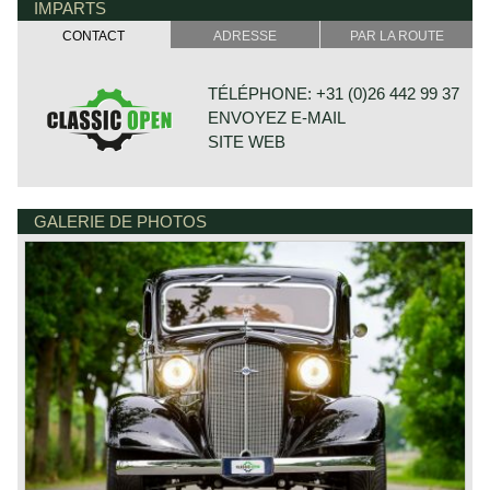
IMPARTS
Specifications known to us are stated in the description of
the car.
CONTACT
ADRESSE
PAR LA ROUTE
TÉLÉPHONE: +31 (0)26 442 99 37
ENVOYEZ E-MAIL
SITE WEB
GALERIE DE PHOTOS
BONNETSTRAAT 33
6718 XN EDE
PAYS-BAS