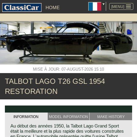
ALLER
AU
[MENU]
HOME
CONTENU
MISE À JOUR: 07-AUGUST-2026 15:10
TALBOT LAGO T26 GSL 1954
RESTORATION
INFORMATION
MODEL INFORMATION
MAKE HISTORY
Au début des années 1950, la Talbot Lago Grand Sport
était la meilleure et la plus rapide des voitures construites
en France. L'automobile présentée quitte l'usine Talbot