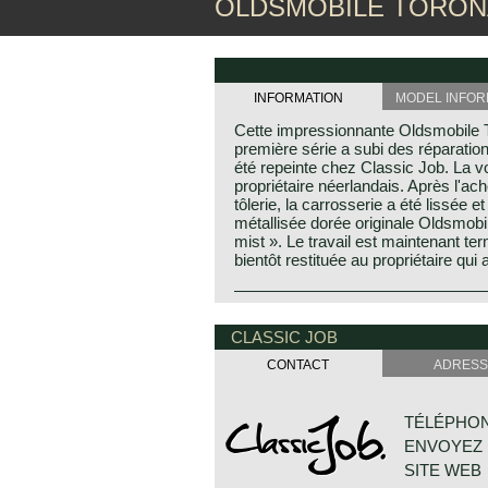
OLDSMOBILE TORONA
INFORMATION
MODEL INFOR
Cette impressionnante Oldsmobile 
première série a subi des réparation
été repeinte chez Classic Job. La vo
propriétaire néerlandais. Après l'a
tôlerie, la carrosserie a été lissée 
métallisée dorée originale Oldsmob
mist ». Le travail est maintenant te
bientôt restituée au propriétaire qui
CLASSIC JOB
CONTACT
ADRESS
TÉLÉPHONE
ENVOYEZ 
SITE WEB