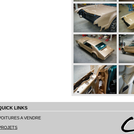
QUICK LINKS
ller
u
VOITURES A VENDRE
ontenu
PROJETS