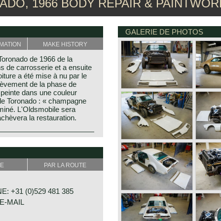
DO, 1966 BODY REPAIR & PAINTWOR
GALERIE DE PHOTOS
MATION
MAKE HISTORY
Toronado de 1966 de la
s de carrosserie et a ensuite
iture a été mise à nu par le
chèvement de la phase de
et peinte dans une couleur
ile Toronado : « champagne
rminé. L'Oldsmobile sera
 achèvera la restauration.
E
PAR LA ROUTE
: +31 (0)529 481 385
E-MAIL