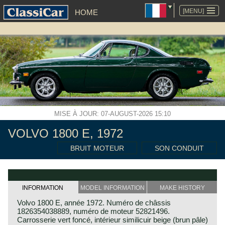
ALLER
AU
[MENU]
HOME
CONTENU
MISE À JOUR: 07-AUGUST-2026 15:10
VOLVO 1800 E, 1972
BRUIT MOTEUR
SON CONDUIT
INFORMATION
MODEL INFORMATION
MAKE HISTORY
Volvo 1800 E, année 1972. Numéro de châssis
1826354038889, numéro de moteur 52821496.
Carrosserie vert foncé, intérieur similicuir beige (brun pâle)