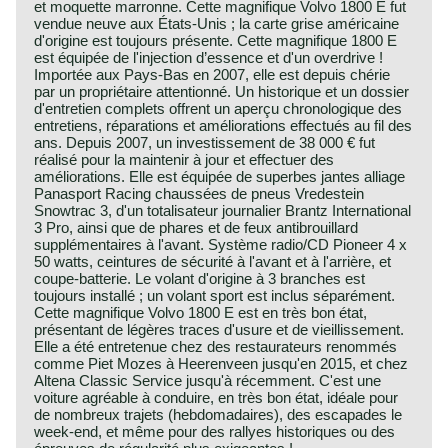
et moquette marronne. Cette magnifique Volvo 1800 E fut
vendue neuve aux États-Unis ; la carte grise américaine
d'origine est toujours présente. Cette magnifique 1800 E
est équipée de l'injection d’essence et d'un overdrive !
Importée aux Pays-Bas en 2007, elle est depuis chérie
par un propriétaire attentionné. Un historique et un dossier
d'entretien complets offrent un aperçu chronologique des
entretiens, réparations et améliorations effectués au fil des
ans. Depuis 2007, un investissement de 38 000 € fut
réalisé pour la maintenir à jour et effectuer des
améliorations. Elle est équipée de superbes jantes alliage
Panasport Racing chaussées de pneus Vredestein
Snowtrac 3, d'un totalisateur journalier Brantz International
3 Pro, ainsi que de phares et de feux antibrouillard
supplémentaires à l'avant. Système radio/CD Pioneer 4 x
50 watts, ceintures de sécurité à l'avant et à l'arrière, et
coupe-batterie. Le volant d'origine à 3 branches est
toujours installé ; un volant sport est inclus séparément.
Cette magnifique Volvo 1800 E est en très bon état,
présentant de légères traces d'usure et de vieillissement.
Elle a été entretenue chez des restaurateurs renommés
comme Piet Mozes à Heerenveen jusqu'en 2015, et chez
Altena Classic Service jusqu'à récemment. C'est une
voiture agréable à conduire, en très bon état, idéale pour
de nombreux trajets (hebdomadaires), des escapades le
week-end, et même pour des rallyes historiques ou des