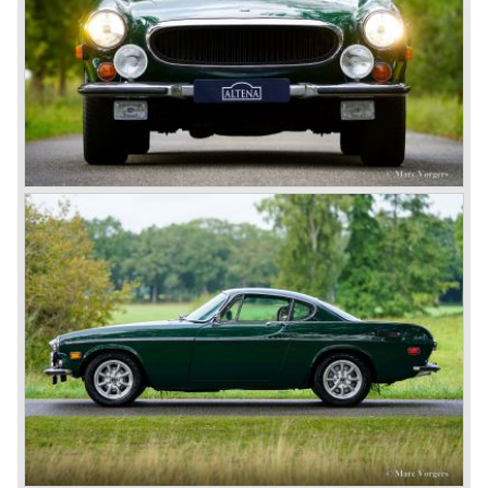
Four-cylinder Volvo B20E engine
Bosch petrol injection
cylinder capacity: 1998 cc.
capacity: 135 bhp. at 6000 rpm.
gearbox: 4 speed+ overdrive (3-speed automatic optional)
top speed: 185 km/h.
weight: 1130 kg.