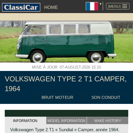
ALLER
AU
[MENU]
HOME
CONTENU
MISE À JOUR: 07-AUGUST-2026 15:10
VOLKSWAGEN TYPE 2 T1 CAMPER,
1964
BRUIT MOTEUR
SON CONDUIT
INFORMATION
MODEL INFORMATION
MAKE HISTORY
Volkswagen Type 2 T1 « Sundial » Camper, année 1964.