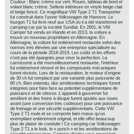
Couleur : Blanc crème sur vert. Roues, tableau de bord et
volant blanc crème. Sellerie intérieure en vinyle beige clair
et beige foncé. Ce magnifique VW Type 2 T1 Transporter
fut construit dans l’usine Volkswagen de Hanovre. Le
fourgon T1 fut livré neuf aux USA où il a été transformé en
camping-car par la société Sundial. En 2001, le VW
Camper fut vendu en Irlande et en 2013, la voiture a
trouvé un nouveau propriétaire en Allemagne. En
Allemagne, la voiture fut entièrement restaurée selon des
normes très élevées par une entreprise spécialisée au
cours de la période 2018-2019. Les coûts et les efforts
n'ont pas été épargnés pour viser la perfection. La
carrosserie a été merveilleusement restaurée, l'intérieur
fut entièrement rénové et les composants mécaniques
furent révisés. Lors de la restauration, le moteur d'origine
de 30 ch fut remplacé par une variante plus puissante de
80 ch. Bien entendu, des améliorations techniques furent
intégrées pour faire face au potentiel supplémentaire de
puissance et de vitesse. L'appareil à gouverner fut
amélioré et des freins à disque furent ajoutés aux roues
avant (une conversion très coûteuse) pour une puissance
de freinage et une sécurité supplémentaire. Cette VW
Type 2 T1 roule et se comporte bien mieux qu'un
exemplaire entièrement original, et elle offre beaucoup
plus de plaisir de conduite ! Ce camping-car Volkswagen
Type 2 T1 a le look, le « punch » et les améliorations de
sécurité nécessaires. Certains d’entre vous pourraient