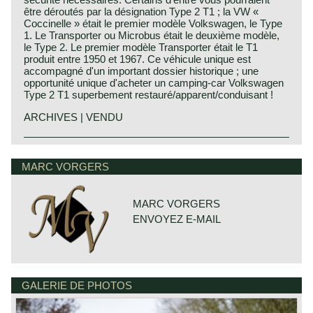
être déroutés par la désignation Type 2 T1 ; la VW «
Coccinelle » était le premier modèle Volkswagen, le Type
1. Le Transporter ou Microbus était le deuxième modèle,
le Type 2. Le premier modèle Transporter était le T1
produit entre 1950 et 1967. Ce véhicule unique est
accompagné d'un important dossier historique ; une
opportunité unique d'acheter un camping-car Volkswagen
Type 2 T1 superbement restauré/apparent/conduisant !
ARCHIVES | VENDU
Technical data*
4 cylinder boxer engine
MARC VORGERS
cylinder capacity: 1192 cc
induction: 1 x Solex 28 PICT
capacity: 34 bhp. at 3400 rpm.
MARC VORGERS
gearbox: 4-speed, manual
ENVOYEZ E-MAIL
weight: 1105 kg. (depending on model)
L x B x H: 429 x 178 x 189 cm.
*Source: Original VW Bus
GALERIE DE PHOTOS