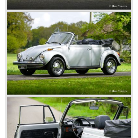
gearbox: 4- speed, manual
top-speed: 135 km/u. - 85 mph.
weight: 890 kg.