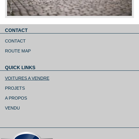
CONTACT
Aller
au
CONTACT
contenu
ROUTE MAP
QUICK LINKS
Aller
au
VOITURES A VENDRE
contenu
PROJETS
A PROPOS
VENDU