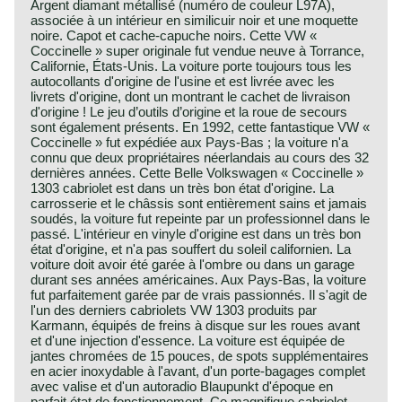
Argent diamant métallisé (numéro de couleur L97A),
associée à un intérieur en similicuir noir et une moquette
noire. Capot et cache-capuche noirs. Cette VW «
Coccinelle » super originale fut vendue neuve à Torrance,
Californie, États-Unis. La voiture porte toujours tous les
autocollants d'origine de l'usine et est livrée avec les
livrets d'origine, dont un montrant le cachet de livraison
d'origine ! Le jeu d’outils d’origine et la roue de secours
sont également présents. En 1992, cette fantastique VW «
Coccinelle » fut expédiée aux Pays-Bas ; la voiture n'a
connu que deux propriétaires néerlandais au cours des 32
dernières années. Cette Belle Volkswagen « Coccinelle »
1303 cabriolet est dans un très bon état d'origine. La
carrosserie et le châssis sont entièrement sains et jamais
soudés, la voiture fut repeinte par un professionnel dans le
passé. L'intérieur en vinyle d'origine est dans un très bon
état d'origine, et n'a pas souffert du soleil californien. La
voiture doit avoir été garée à l'ombre ou dans un garage
durant ses années américaines. Aux Pays-Bas, la voiture
fut parfaitement garée par de vrais passionnés. Il s'agit de
l'un des derniers cabriolets VW 1303 produits par
Karmann, équipés de freins à disque sur les roues avant
et d'une injection d'essence. La voiture est équipée de
jantes chromées de 15 pouces, de spots supplémentaires
en acier inoxydable à l'avant, d'un porte-bagages complet
avec valise et d'un autoradio Blaupunkt d'époque en
parfait état de fonctionnement. Ce magnifique cabriolet