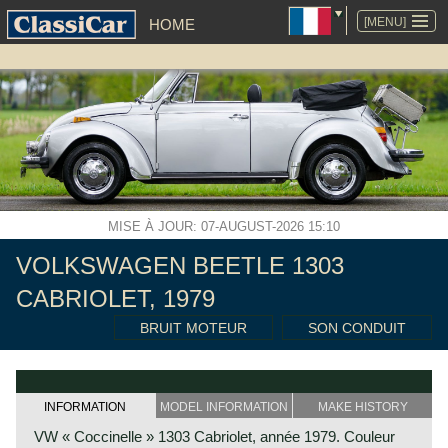
ALLER
AU
[MENU]
HOME
CONTENU
MISE À JOUR: 07-AUGUST-2026 15:10
VOLKSWAGEN BEETLE 1303
CABRIOLET, 1979
BRUIT MOTEUR
SON CONDUIT
INFORMATION
MODEL INFORMATION
MAKE HISTORY
VW « Coccinelle » 1303 Cabriolet, année 1979. Couleur