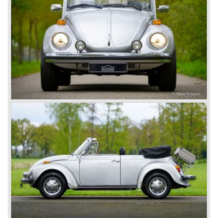
engines grew from 1131 cc. up to 1600 cc. in the final
European production run.
In the year 1948 a Volkswagen Beetle four passenger
convertible was introduced which was built by Karmann in
Osnabrück Germany. This convertible was built until the
European production was ceased in the year 1980.
Between the years 1949 and 1953 another Volkswagen
Beetle convertible was built by Hebmüller of Germany, this
was a two seater convertible. This scarce two seater
convertible was built 696 times.
The Volkswagen Beetle would become a cult car in the
sixties and seventies of the ninetieth century (think back of
the famous 'Herbie' movies in wich a VW Beetle named
'Herbie' was playing the leading role.)
The Volkswagen Beetle is still being produced in Mexico.
The cars are only available on the south American market
and are fitted with a modern liquid cooled Volkswagen
engine.
From 1938 on over 20 million Volkswagen Beetle's have
been produced; a world record in automobile production.
Technical data
Four cylinder boxer engine
cylinder capacity: 1584 cc.
capacity: 60 bhp. at 4000 rpm.