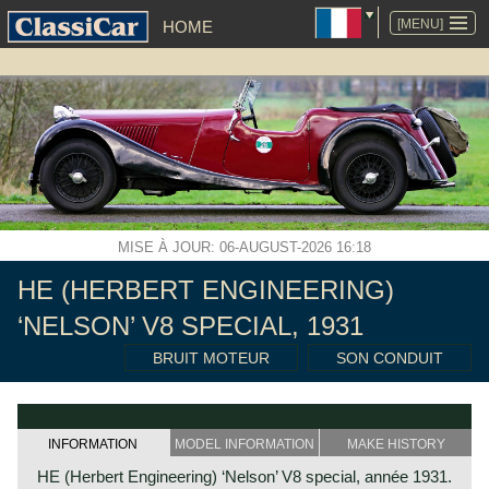
ALLER
AU
[MENU]
HOME
CONTENU
MISE À JOUR: 06-AUGUST-2026 16:18
HE (HERBERT ENGINEERING)
‘NELSON’ V8 SPECIAL, 1931
BRUIT MOTEUR
SON CONDUIT
INFORMATION
MODEL INFORMATION
MAKE HISTORY
HE (Herbert Engineering) ‘Nelson’ V8 special, année 1931.