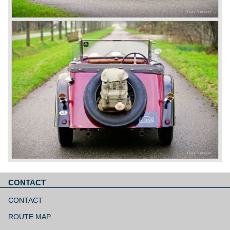
CONTACT
Aller
au
CONTACT
contenu
ROUTE MAP