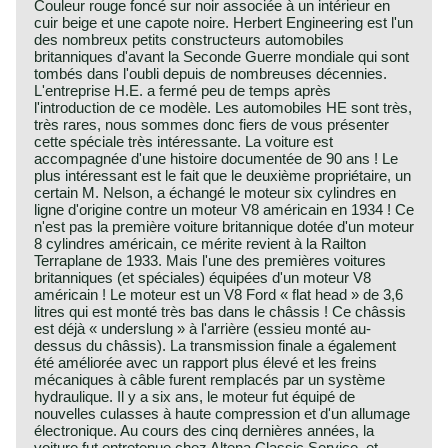
Couleur rouge foncé sur noir associée à un intérieur en
cuir beige et une capote noire. Herbert Engineering est l'un
des nombreux petits constructeurs automobiles
britanniques d'avant la Seconde Guerre mondiale qui sont
tombés dans l'oubli depuis de nombreuses décennies.
L'entreprise H.E. a fermé peu de temps après
l'introduction de ce modèle. Les automobiles HE sont très,
très rares, nous sommes donc fiers de vous présenter
cette spéciale très intéressante. La voiture est
accompagnée d'une histoire documentée de 90 ans ! Le
plus intéressant est le fait que le deuxième propriétaire, un
certain M. Nelson, a échangé le moteur six cylindres en
ligne d'origine contre un moteur V8 américain en 1934 ! Ce
n'est pas la première voiture britannique dotée d'un moteur
8 cylindres américain, ce mérite revient à la Railton
Terraplane de 1933. Mais l'une des premières voitures
britanniques (et spéciales) équipées d'un moteur V8
américain ! Le moteur est un V8 Ford « flat head » de 3,6
litres qui est monté très bas dans le châssis ! Ce châssis
est déjà « underslung » à l'arrière (essieu monté au-
dessus du châssis). La transmission finale a également
été améliorée avec un rapport plus élevé et les freins
mécaniques à câble furent remplacés par un système
hydraulique. Il y a six ans, le moteur fut équipé de
nouvelles culasses à haute compression et d'un allumage
électronique. Au cours des cinq dernières années, la
voiture fut entretenue chez Altena Classic Service, et