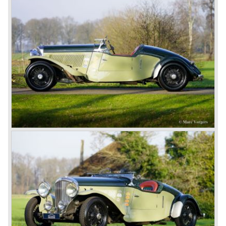
motorist and connoisseur. The Bentley car could be had in
three different types which were designated with three
different radiator badges*. Red badge: short chassis
speed model, Blue badge: the early short and then long
chassis type for bespoke bodywork, Green badge: very
rare and used for about eighteen 100 mph. These Green
badge car won at Le Mans in 1924 and 1927 (Old Number
Seven.) The 3-Litre was built from 1919 until 1929.
*The Bentley radiator and the logo were designed by the
genius motoring artist Gordon Crosby. The logo is a
‘badge’ and not a ‘label’ as stated by AFC Hilstead in his
book ‘Those Bentley Days’ (published 1953).
6.5 Litre and Speed Six
Then in 1926 the 6.5 Litre and the Speed Six were
presented, these six cylinder models were in the eyes of
W.O. Bentley the best cars the Bentley firm ever built. The
bigger capacity was needed for many a customer had built
a bespoke heavy saloon body on their chassis and thus
eliminating the sporting element the chassis had to offer.
The Speed Six brought Bentley the most racing
successes and Le Mans victories. In the year 1929 the
Speed Six came home first with Bentley 4.5 Litres second,
third and fourth! In 1930 the same Bentley Speed Six 'Old