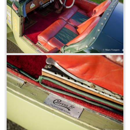
The supercharged 4.5 Litre engines were real "gas-
guzzlers", the naturally aspirated 4.5 Litre engine used one
litre of petrol every 5.6 kilometres, the supercharged
engine used one litre for just 3.5 kilometres, a very large
petrol tank was fitted additionally.
Another problem was that spark plugs in the supercharged
engine wore out very quickly resulting in loss of power.
Bentley engineer Nobby Clarke stated one day: "The
blower eats spark plugs like a donkey eats hay". Only 55
Bentley 4.5 Litre ‘blower’ cars have been built by the firm
of which 26 carried the Van den Plas open tourer
bodywork.
8-litre
In 1931 the most impressive Bentley model ever saw the
light of day; the 8-Litre. This car can be regarded as a real
‘super car’. Only 100 of these big cars have been built.
4- Litre
Also in 1931 a down scaled 8-Litre was introduced, the 4-
Litre. The car was designed to sell more cars to improve
the cumbersome financial situation at Bentley’s. The 1929
Wall Street crash affecting the firm immensely. The 4-Litre
featured the chassis, transmission and brakes of the 8-
litre. The newly constructed 120 bhp ‘Ricardo’ engine