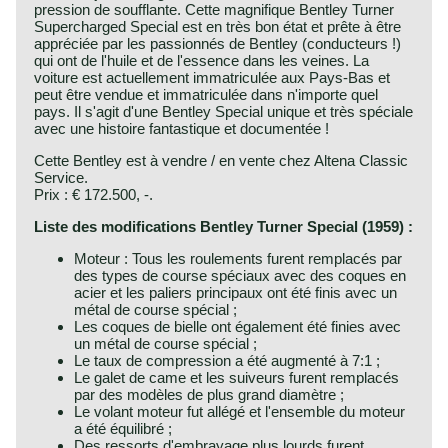
pression de soufflante. Cette magnifique Bentley Turner
Supercharged Special est en très bon état et prête à être
appréciée par les passionnés de Bentley (conducteurs !)
qui ont de l'huile et de l'essence dans les veines. La
voiture est actuellement immatriculée aux Pays-Bas et
peut être vendue et immatriculée dans n'importe quel
pays. Il s'agit d'une Bentley Special unique et très spéciale
avec une histoire fantastique et documentée !
Cette Bentley est à vendre / en vente chez Altena Classic
Service.
Prix : € 172.500, -.
Liste des modifications Bentley Turner Special (1959) :
Moteur : Tous les roulements furent remplacés par
des types de course spéciaux avec des coques en
acier et les paliers principaux ont été finis avec un
métal de course spécial ;
Les coques de bielle ont également été finies avec
un métal de course spécial ;
Le taux de compression a été augmenté à 7:1 ;
Le galet de came et les suiveurs furent remplacés
par des modèles de plus grand diamètre ;
Le volant moteur fut allégé et l'ensemble du moteur
a été équilibré ;
Des ressorts d'embrayage plus lourds furent