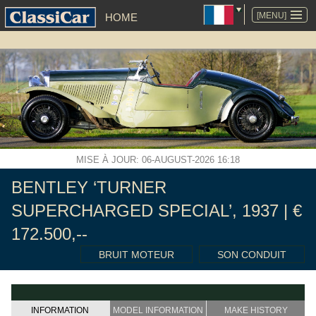
ALLER
AU
[MENU]
HOME
CONTENU
MISE À JOUR: 06-AUGUST-2026 16:18
BENTLEY ‘TURNER
SUPERCHARGED SPECIAL’, 1937 | €
172.500,--
BRUIT MOTEUR
SON CONDUIT
INFORMATION
MODEL INFORMATION
MAKE HISTORY