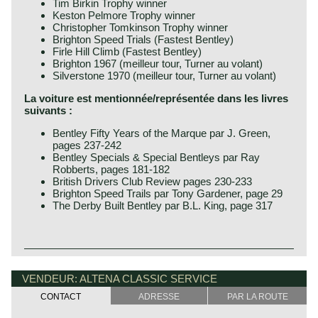
Tim Birkin Trophy winner
Keston Pelmore Trophy winner
Christopher Tomkinson Trophy winner
Brighton Speed Trials (Fastest Bentley)
Firle Hill Climb (Fastest Bentley)
Brighton 1967 (meilleur tour, Turner au volant)
Silverstone 1970 (meilleur tour, Turner au volant)
La voiture est mentionnée/représentée dans les livres
suivants :
Bentley Fifty Years of the Marque par J. Green,
pages 237-242
Bentley Specials & Special Bentleys par Ray
Robberts, pages 181-182
British Drivers Club Review pages 230-233
Brighton Speed Trails par Tony Gardener, page 29
The Derby Built Bentley par B.L. King, page 317
Technical data:
Bentley history 1919 - 1931
Six cylinder engine (OHV)
The famous Bentley make, erected by Mr. W.O. Bentley,
VENDEUR: ALTENA CLASSIC SERVICE
cylinder capacity: 4257 cc.
existed as a independent firm for only twelve years (1919-
CONTACT
ADRESSE
PAR LA ROUTE
induction: Twin Arnott superchargers, twin Arnott
1931) before the proud firm was taken over by the Rolls
carburettors, twin double SU fuel pumps
Royce motor company. Those twelve exhilarating Bentley