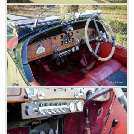
proved underpowered for the chassis and as a result the
4-litre never became the success Bentley hoped for. Only
50 chassis were built.
1931 Rolls Royce take over
In 1931 business prospects looked very black and the firm
went into receivership. Napier & Son were negotiating with
Bentley's receiver to take over the company. Then another
interested party arrived at the scene named British Central
Equitable Trust. They outbid Napiers in a sealed bid
auction. The Trust later was found to be a front for Rolls-
Royce Limited. Rolls Royce had cleverly defeated the
threat of a firm that could become a very unwelcome
competitor.
From 1933 all Bentley cars were based upon their Rolls
Royce counterparts and production was then moved from
Cricklewood to Derby. Purists tend to name the Rolls
Royce produced cars – Rolls Royce Bentley’s. Rolls
Royce took good care of the Bentley ‘marque’. Many
magnificent automobiles were built with a distinctively
different character than the Rolls Royce models.
© Marc Vorgers