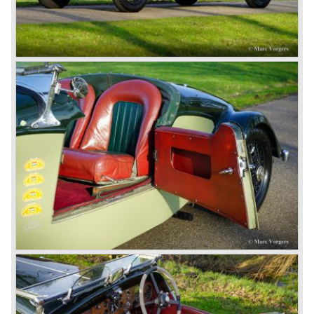
Number one' came home a victor followed by another
Speed six in second position!
4.5 Litre
Next came the upgraded four cylinder Bentley 4.5 Litre in
the year 1927. The 4.5 Litre featured four valves per
cylinder and two spark plugs per cylinder engine. Most of
these cars were given open tourer and saloon bodywork
and only nine short chassis were built.
4.5 Litre Supercharged (Blower)
The 4.5 Litre Blower was built in the ‘Barnato’ period.
Financed by the Hon. Dorothy Paget Tim Birkin
successfully experimented at Brooklands with his blower
Bentley and even achieved the Brooklands lap record with
his Blower Bentley. As Woolf Barnato was now in charge
of the Bentley firm, and W.O. now only responsible for the
development of the Bentley cars, Birkin convinced
Barnato to enter a separate team of Blower Bentleys for
the 1930 Le Mans race. This was against W.O. Bentley’s
ideas for he was of the opinion that the supercharger
would only add trouble to a perfectly good and reliable
machine. The 1930 Le Mans race proved W.O. right as
none of the blown cars finished and Barnato and Kidston
won on a Speed Six model.