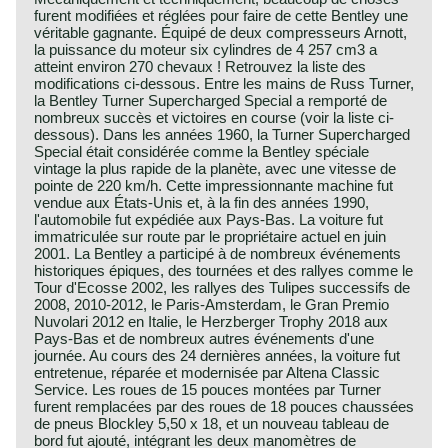
furent modifiées et réglées pour faire de cette Bentley une
véritable gagnante. Équipé de deux compresseurs Arnott,
la puissance du moteur six cylindres de 4 257 cm3 a
atteint environ 270 chevaux ! Retrouvez la liste des
modifications ci-dessous. Entre les mains de Russ Turner,
la Bentley Turner Supercharged Special a remporté de
nombreux succès et victoires en course (voir la liste ci-
dessous). Dans les années 1960, la Turner Supercharged
Special était considérée comme la Bentley spéciale
vintage la plus rapide de la planète, avec une vitesse de
pointe de 220 km/h. Cette impressionnante machine fut
vendue aux États-Unis et, à la fin des années 1990,
l'automobile fut expédiée aux Pays-Bas. La voiture fut
immatriculée sur route par le propriétaire actuel en juin
2001. La Bentley a participé à de nombreux événements
historiques épiques, des tournées et des rallyes comme le
Tour d'Ecosse 2002, les rallyes des Tulipes successifs de
2008, 2010-2012, le Paris-Amsterdam, le Gran Premio
Nuvolari 2012 en Italie, le Herzberger Trophy 2018 aux
Pays-Bas et de nombreux autres événements d'une
journée. Au cours des 24 dernières années, la voiture fut
entretenue, réparée et modernisée par Altena Classic
Service. Les roues de 15 pouces montées par Turner
furent remplacées par des roues de 18 pouces chaussées
de pneus Blockley 5,50 x 18, et un nouveau tableau de
bord fut ajouté, intégrant les deux manomètres de