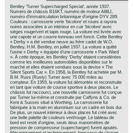
Bentley ‘Turner Supercharged Special’, année 1937.
Numéro de châssis B16KT, numéro de moteur A8BJ,
numéro d’immatriculation britannique d’origine DYV 289.
Couleurs : carrosserie verte ‘bicolore’ et roues à rayons
noires associées à un intérieur en cuir ‘bicolore’ avec
sièges rouge/vert et tapis rouge. La voiture est livrée avec
une capote et un couvre-tonneau vert foncé. Cette Bentley
« Derby » a été vendue neuve au frère cadet de W.O.
Bentley, H.M. Bentley, en juillet 1937. La voiture a quitté
l’usine « Derby » équipée d’une carrosserie « Park Ward
». À cette époque, les Bentley ‘Derby’ étaient considérées
comme les meilleures automobiles disponibles sur le
marché et elles étaient vendues sous la devise « The
Silent Sports Car ». En 1958, la Bentley fut achetée par M.
B.M. Russ (Rusty) Turner avec 75 000 miles au
compteur. En 1959, la voiture fut démontée et reconstruite
en tant que voiture de course sportive à deux places. Le
châssis fut raccourci, une nouvelle carrosserie fut conçue
par Turner lui-même et construite par Caffyns & Co. de
Kent & Sussex situé à Worthing. La carrosserie fut
fabriquée à la main en aluminium sur un cadre en bois dur.
De plus, un nouvel intérieur à deux places fut créé avec
une belle palette de couleurs vert/rouge. Le tableau de
bord est resté d'origine, seuls deux manomètres de
pression de compresseur (supercharger) furent ajoutés.
Mécaniquement et techniquement, beaucoup de choses