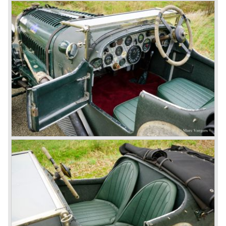
the year 1927. The 4.5 Litre featured four valves per
cylinder and two spark plugs per cylinder engine. Most of
these cars were given open tourer and saloon bodywork
and only nine short chassis were built.
4.5 Litre Supercharged (Blower)
The 4.5 Litre Blower was built in the ‘Barnato’ period.
Financed by the Hon. Dorothy Paget Tim Birkin
successfully experimented at Brooklands with his blower
Bentley and even achieved the Brooklands lap record with
his Blower Bentley. As Woolf Barnato was now in charge
of the Bentley firm, and W.O. now only responsible for the
development of the Bentley cars, Birkin convinced
Barnato to enter a separate team of Blower Bentleys for
the 1930 Le Mans race. This was against W.O. Bentley’s
ideas for he was of the opinion that the supercharger
would only add trouble to a perfectly good and reliable
machine. The 1930 Le Mans race proved W.O. right as
none of the blown cars finished and Barnato and Kidston
won on a Speed Six model.
The supercharged 4.5 Litre engines were real "gas-
guzzlers", the naturally aspirated 4.5 Litre engine used one
litre of petrol every 5.6 kilometres, the supercharged
engine used one litre for just 3.5 kilometres, a very large
petrol tank was fitted additionally.