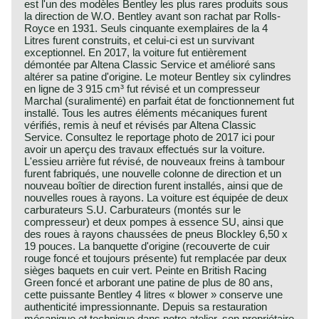
est l'un des modèles Bentley les plus rares produits sous
la direction de W.O. Bentley avant son rachat par Rolls-
Royce en 1931. Seuls cinquante exemplaires de la 4
Litres furent construits, et celui-ci est un survivant
exceptionnel. En 2017, la voiture fut entièrement
démontée par Altena Classic Service et amélioré sans
altérer sa patine d'origine. Le moteur Bentley six cylindres
en ligne de 3 915 cm³ fut révisé et un compresseur
Marchal (suralimenté) en parfait état de fonctionnement fut
installé. Tous les autres éléments mécaniques furent
vérifiés, remis à neuf et révisés par Altena Classic
Service. Consultez le reportage photo de 2017 ici pour
avoir un aperçu des travaux effectués sur la voiture.
L'essieu arrière fut révisé, de nouveaux freins à tambour
furent fabriqués, une nouvelle colonne de direction et un
nouveau boîtier de direction furent installés, ainsi que de
nouvelles roues à rayons. La voiture est équipée de deux
carburateurs S.U. Carburateurs (montés sur le
compresseur) et deux pompes à essence SU, ainsi que
des roues à rayons chaussées de pneus Blockley 6,50 x
19 pouces. La banquette d'origine (recouverte de cuir
rouge foncé et toujours présente) fut remplacée par deux
sièges baquets en cuir vert. Peinte en British Racing
Green foncé et arborant une patine de plus de 80 ans,
cette puissante Bentley 4 litres « blower » conserve une
authenticité impressionnante. Depuis sa restauration
mécanique et technique dans notre atelier, son propriétaire