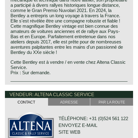
a participé à divers rallyes historiques longue distance,
comme le Gran Premio Nuvolari 2021. En 2024, la
Bentley a entrepris un long voyage à travers la France.
Elle s'est révélée être une compagne robuste et fiable !
Cette magnifique Bentley vintage est bien connue des
amateurs de voitures anciennes et de rallye aux Pays-
Bas et en Europe. Parfaitement entretenue dans nos
ateliers depuis 2017, elle est prête pour de nombreuses
aventures palpitantes entre les mains d'un passionné de
Bentley du XXe siècle !
Cette Bentley est à vendre / en vente chez Altena Classic
Service.
Prix : Sur demande.
This Bentley is a unique custom built special of which we
Bentley history 1919 - 1931
can not give factory specifications. Specifications known
The famous Bentley make, erected by Mr. W.O. Bentley,
VENDEUR: ALTENA CLASSIC SERVICE
to us are stated in the description of the automobile.
existed as a independent firm for only twelve years (1919-
CONTACT
ADRESSE
PAR LA ROUTE
1931) before the proud firm was taken over by the Rolls
Royce motor company. Those twelve exhilarating Bentley
years were filled with racing successes and many
TÉLÉPHONE: +31 (0)524 561 122
important victories. The Bentley name as manufacturer of
ENVOYEZ E-MAIL
large, heavy, powerful and rugged sports cars has been
imprinted in the human mind since the "roaring" 1920ies.
SITE WEB