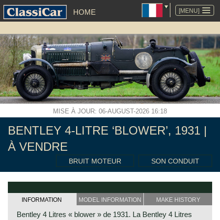
ALLER
AU
[MENU]
HOME
CONTENU
MISE À JOUR: 06-AUGUST-2026 16:18
BENTLEY 4-LITRE ‘BLOWER’, 1931 |
À VENDRE
BRUIT MOTEUR
SON CONDUIT
INFORMATION
MODEL INFORMATION
MAKE HISTORY
Bentley 4 Litres « blower » de 1931. La Bentley 4 Litres