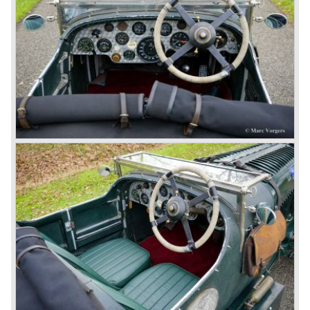
In 1931 business prospects looked very black and the firm
went into receivership. Napier & Son were negotiating with
Bentley's receiver to take over the company. Then another
interested party arrived at the scene named British Central
Equitable Trust. They outbid Napiers in a sealed bid
auction. The Trust later was found to be a front for Rolls-
Royce Limited. Rolls Royce had cleverly defeated the
threat of a firm that could become a very unwelcome
competitor.
From 1933 all Bentley cars were based upon their Rolls
Royce counterparts and production was then moved from
Cricklewood to Derby. Purists tend to name the Rolls
Royce produced cars – Rolls Royce Bentley’s. Rolls
Royce took good care of the Bentley ‘marque’. Many
magnificent automobiles were built with a distinctively
different character than the Rolls Royce models.
© Marc Vorgers