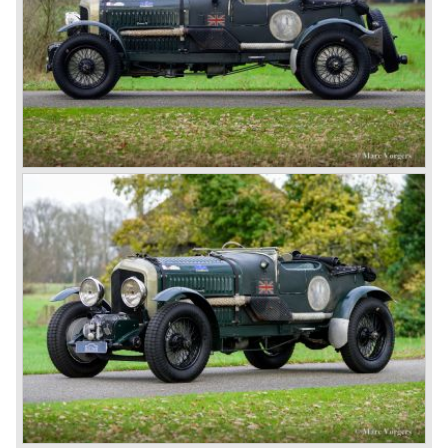
rare and used for about eighteen 100 mph. These Green
badge car won at Le Mans in 1924 and 1927 (Old Number
Seven.) The 3-Litre was built from 1919 until 1929.
*The Bentley radiator and the logo were designed by the
genius motoring artist Gordon Crosby. The logo is a
‘badge’ and not a ‘label’ as stated by AFC Hilstead in his
book ‘Those Bentley Days’ (published 1953).
6.5 Litre and Speed Six
Then in 1926 the 6.5 Litre and the Speed Six were
presented, these six cylinder models were in the eyes of
W.O. Bentley the best cars the Bentley firm ever built. The
bigger capacity was needed for many a customer had built
a bespoke heavy saloon body on their chassis and thus
eliminating the sporting element the chassis had to offer.
The Speed Six brought Bentley the most racing
successes and Le Mans victories. In the year 1929 the
Speed Six came home first with Bentley 4.5 Litres second,
third and fourth! In 1930 the same Bentley Speed Six 'Old
Number one' came home a victor followed by another
Speed six in second position!
4.5 Litre
Next came the upgraded four cylinder Bentley 4.5 Litre in