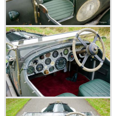
Another problem was that spark plugs in the supercharged
engine wore out very quickly resulting in loss of power.
Bentley engineer Nobby Clarke stated one day: "The
blower eats spark plugs like a donkey eats hay". Only 55
Bentley 4.5 Litre ‘blower’ cars have been built by the firm
of which 26 carried the Van den Plas open tourer
bodywork.
8-litre
In 1931 the most impressive Bentley model ever saw the
light of day; the 8-Litre. This car can be regarded as a real
‘super car’. Only 100 of these big cars have been built.
4- Litre
Also in 1931 a down scaled 8-Litre was introduced, the 4-
Litre. The car was designed to sell more cars to improve
the cumbersome financial situation at Bentley’s. The 1929
Wall Street crash affecting the firm immensely. The 4-Litre
featured the chassis, transmission and brakes of the 8-
litre. The newly constructed 120 bhp ‘Ricardo’ engine
proved underpowered for the chassis and as a result the
4-litre never became the success Bentley hoped for. Only
50 chassis were built.
1931 Rolls Royce take over