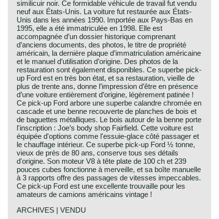
similicuir noir. Ce formidable véhicule de travail fut vendu
neuf aux États-Unis. La voiture fut restaurée aux États-
Unis dans les années 1990. Importée aux Pays-Bas en
1995, elle a été immatriculée en 1998. Elle est
accompagnée d’un dossier historique comprenant
d’anciens documents, des photos, le titre de propriété
américain, la dernière plaque d’immatriculation américaine
et le manuel d’utilisation d’origine. Des photos de la
restauration sont également disponibles. Ce superbe pick-
up Ford est en très bon état, et sa restauration, vieille de
plus de trente ans, donne l’impression d’être en présence
d’une voiture entièrement d’origine, légèrement patinée !
Ce pick-up Ford arbore une superbe calandre chromée en
cascade et une benne recouverte de planches de bois et
de baguettes métalliques. Le bois autour de la benne porte
l'inscription : Joe’s body shop Fairfield. Cette voiture est
équipée d'options comme l'essuie-glace côté passager et
le chauffage intérieur. Ce superbe pick-up Ford ½ tonne,
vieux de près de 80 ans, conserve tous ses détails
d'origine. Son moteur V8 à tête plate de 100 ch et 239
pouces cubes fonctionne à merveille, et sa boîte manuelle
à 3 rapports offre des passages de vitesses impeccables.
Ce pick-up Ford est une excellente trouvaille pour les
amateurs de camions américains vintage !
ARCHIVES | VENDU