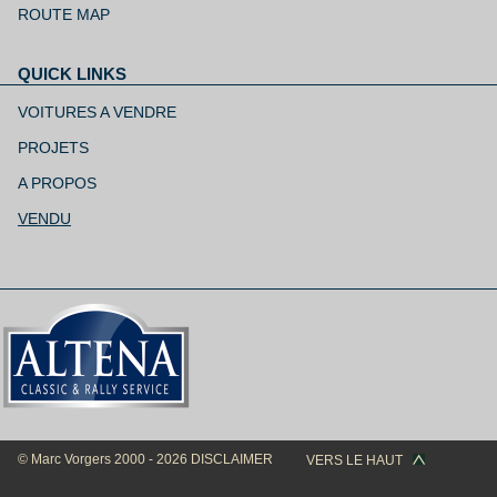
ROUTE MAP
QUICK LINKS
Aller
au
VOITURES A VENDRE
contenu
PROJETS
A PROPOS
VENDU
© Marc Vorgers 2000 - 2026
DISCLAIMER
VERS LE HAUT