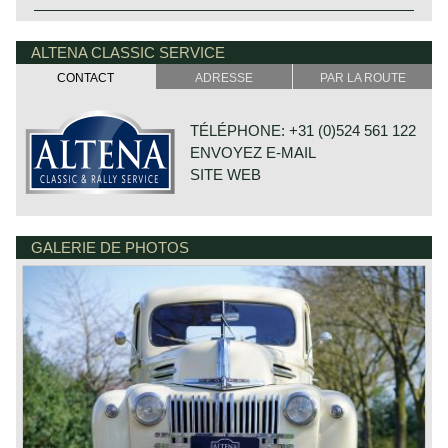
ALTENA CLASSIC SERVICE
CONTACT
ADRESSE
PAR LA ROUTE
TÉLÉPHONE: +31 (0)524 561 122
ENVOYEZ E-MAIL
SITE WEB
GALERIE DE PHOTOS
DE VAART 23
7784 DK GRAMSBERGEN
PAYS-BAS