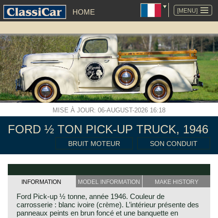
ALLER
AU
[MENU]
HOME
CONTENU
MISE À JOUR: 06-AUGUST-2026 16:18
FORD ½ TON PICK-UP TRUCK, 1946
BRUIT MOTEUR
SON CONDUIT
INFORMATION
MODEL INFORMATION
MAKE HISTORY
Ford Pick-up ½ tonne, année 1946. Couleur de
carrosserie : blanc ivoire (crème). L’intérieur présente des
panneaux peints en brun foncé et une banquette en