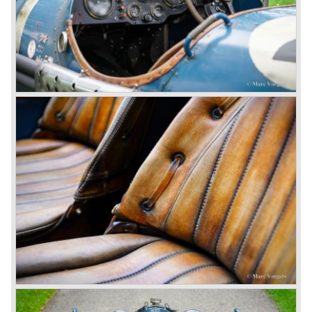
engine used one litre for just 3.5 kilometres, a very large
petrol tank was fitted additionally.
Another problem was that spark plugs in the supercharged
engine wore out very quickly resulting in loss of power.
Bentley engineer Nobby Clarke stated one day: "The
blower eats spark plugs like a donkey eats hay". Only 55
Bentley 4.5 Litre ‘blower’ cars have been built by the firm
of which 26 carried the Van den Plas open tourer
bodywork.
8-litre
In 1931 the most impressive Bentley model ever saw the
light of day; the 8-Litre. This car can be regarded as a real
‘super car’. Only 100 of these big cars have been built.
4- Litre
Also in 1931 a down scaled 8-Litre was introduced, the 4-
Litre. The car was designed to sell more cars to improve
the cumbersome financial situation at Bentley’s. The 1929
Wall Street crash affecting the firm immensely. The 4-Litre
featured the chassis, transmission and brakes of the 8-
litre. The newly constructed 120 bhp ‘Ricardo’ engine
proved underpowered for the chassis and as a result the
4-litre never became the success Bentley hoped for. Only
50 chassis were built.