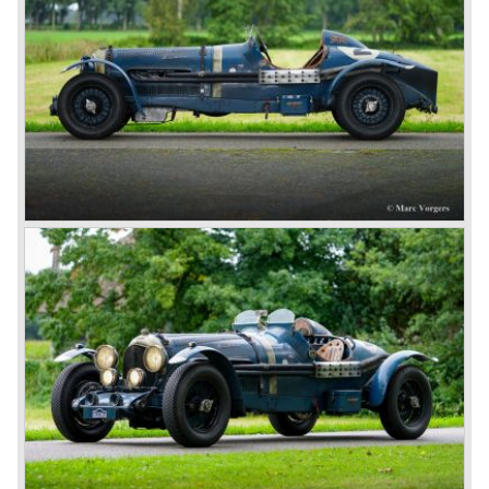
speed model, Blue badge: the early short and then long
chassis type for bespoke bodywork, Green badge: very
rare and used for about eighteen 100 mph. These Green
badge car won at Le Mans in 1924 and 1927 (Old Number
Seven.) The 3-Litre was built from 1919 until 1929.
*The Bentley radiator and the logo were designed by the
genius motoring artist Gordon Crosby. The logo is a
‘badge’ and not a ‘label’ as stated by AFC Hilstead in his
book ‘Those Bentley Days’ (published 1953).
6.5 Litre and Speed Six
Then in 1926 the 6.5 Litre and the Speed Six were
presented, these six cylinder models were in the eyes of
W.O. Bentley the best cars the Bentley firm ever built. The
bigger capacity was needed for many a customer had built
a bespoke heavy saloon body on their chassis and thus
eliminating the sporting element the chassis had to offer.
The Speed Six brought Bentley the most racing
successes and Le Mans victories. In the year 1929 the
Speed Six came home first with Bentley 4.5 Litres second,
third and fourth! In 1930 the same Bentley Speed Six 'Old
Number one' came home a victor followed by another
Speed six in second position!