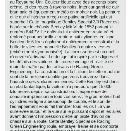
au Royaume-Uni. Couleur bleue avec des accents blanc
crème, et des roues à rayons noirs. Intérieur garni de cuir
brun pale et équipement météo en mohair noir. La peinture
et le cuir d’intérieur a reçu une patine artificielle qui est
superbe ! Cette magnifique Bentley Special 3/8 Racer est
basée sur le châssis Bentley Mk VI de 1952 portant le
numéro B44PV. Le châssis fut entièrement restauré et
renforcé pour accueillir le moteur huit cylindres en ligne
Bentley de 6 litres également entièrement reconstruit et la
boîte de vitesses manuelle Bentley à quatre vitesses
(entièrement synchronisée). La carrosserie est un chef-
d'œuvre d'artisanat. Le design fut inspiré par les lignes et
les détails des voitures de course vintage et réalisé de
main de maître par les artisans de Racing Green
Engineering. La construction et la finition de cette machine
sont de la meilleure qualité que vous trouverez dans
l'industrie des voitures anciennes. Cette Bentley est dans
un état fantastique, la voiture n'a parcouru que 15 000
kilomètres depuis sa construction. L'expérience de
conduite impressionne tous vos sens ; le gros moteur huit
cylindres en ligne a beaucoup de couple, et le son de
l'échappement vous fait trembler tous les os ! La vue
surélevée autour et la vue sur le puissant capot et les ailes
avant donnent l'impression d'être un pilote d'avion de
chasse sur la route. Cette Bentley Spécial de Racing
Green Engineering roule, embraye, freine et se comporte