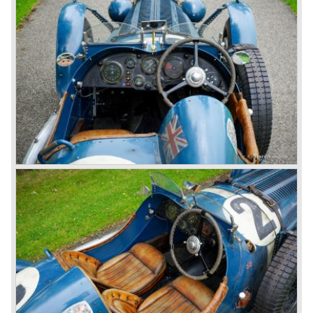
1931 Rolls Royce take over
In 1931 business prospects looked very black and the firm
went into receivership. Napier & Son were negotiating with
Bentley's receiver to take over the company. Then another
interested party arrived at the scene named British Central
Equitable Trust. They outbid Napiers in a sealed bid
auction. The Trust later was found to be a front for Rolls-
Royce Limited. Rolls Royce had cleverly defeated the
threat of a firm that could become a very unwelcome
competitor.
From 1933 all Bentley cars were based upon their Rolls
Royce counterparts and production was then moved from
Cricklewood to Derby. Purists tend to name the Rolls
Royce produced cars – Rolls Royce Bentley’s. Rolls
Royce took good care of the Bentley ‘marque’. Many
magnificent automobiles were built with a distinctively
different character than the Rolls Royce models.
© Marc Vorgers