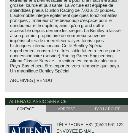
extrêmement bien et facilement pour une machine aussi
grosse, lourde et puissante. La voiture est équipée de
splendides pneus Dunlop Racing de 7,00 à 19 pouces.
L'automobile intègre également quelques fonctionnalités
pratiques ; l'intérieur offre beaucoup d'espace pour le
conducteur et le copilote, ainsi qu'un grand coffre
accessible depuis derrière les sièges. La Bentley a laissé
à son premier propriétaire de nombreux souvenirs
impérissables de merveilleux rallyes touristiques
historiques internationaux. Cette Bentley Spécial
superbement construite et très fiable fut entretenue par le
concessionnaire (service) Racing Green Engineering,
Altena Classic Service. La voiture est immatriculée aux
Pays-Bas et peut être exportée vers n'importe quel pays.
Un magnifique Bentley Spécial !
ARCHIVES | VENDU
Technical data:
Bentley history 1919 - 1931
Eight cylinder in-line engine.
The famous Bentley make, erected by Mr. W.O. Bentley,
ALTENA CLASSIC SERVICE
cylinder capacity: 6516 cc
existed as a independent firm for only twelve years (1919-
CONTACT
ADRESSE
PAR LA ROUTE
induction: 4 x S.U. H6 carburettors
1931) before the proud firm was taken over by the Rolls
capacity: satisfactory
Royce motor company. Those twelve exhilarating Bentley
torque: satisfactory
years were filled with racing successes and many
TÉLÉPHONE: +31 (0)524 561 122
top-speed: depends on chosen final gear (satisfactory)
important victories. The Bentley name as manufacturer of
ENVOYEZ E-MAIL
gearbox: 4-speed manual
large, heavy, powerful and rugged sports cars has been