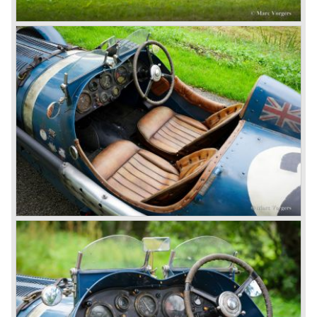
4.5 Litre
Next came the upgraded four cylinder Bentley 4.5 Litre in
the year 1927. The 4.5 Litre featured four valves per
cylinder and two spark plugs per cylinder engine. Most of
these cars were given open tourer and saloon bodywork
and only nine short chassis were built.
4.5 Litre Supercharged (Blower)
The 4.5 Litre Blower was built in the ‘Barnato’ period.
Financed by the Hon. Dorothy Paget Tim Birkin
successfully experimented at Brooklands with his blower
Bentley and even achieved the Brooklands lap record with
his Blower Bentley. As Woolf Barnato was now in charge
of the Bentley firm, and W.O. now only responsible for the
development of the Bentley cars, Birkin convinced
Barnato to enter a separate team of Blower Bentleys for
the 1930 Le Mans race. This was against W.O. Bentley’s
ideas for he was of the opinion that the supercharger
would only add trouble to a perfectly good and reliable
machine. The 1930 Le Mans race proved W.O. right as
none of the blown cars finished and Barnato and Kidston
won on a Speed Six model.
The supercharged 4.5 Litre engines were real "gas-
guzzlers", the naturally aspirated 4.5 Litre engine used one
litre of petrol every 5.6 kilometres, the supercharged