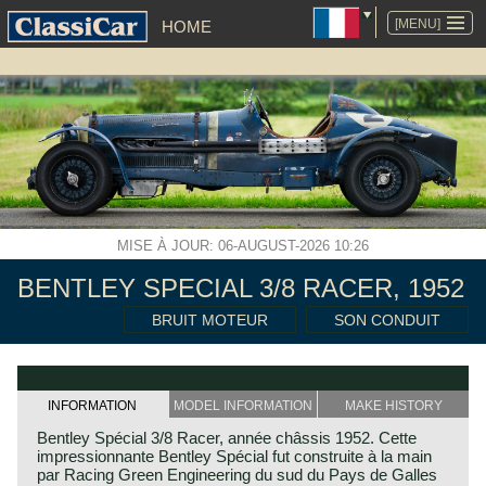
ALLER
AU
[MENU]
HOME
CONTENU
MISE À JOUR: 06-AUGUST-2026 10:26
BENTLEY SPECIAL 3/8 RACER, 1952
BRUIT MOTEUR
SON CONDUIT
INFORMATION
MODEL INFORMATION
MAKE HISTORY
Bentley Spécial 3/8 Racer, année châssis 1952. Cette
impressionnante Bentley Spécial fut construite à la main
par Racing Green Engineering du sud du Pays de Galles