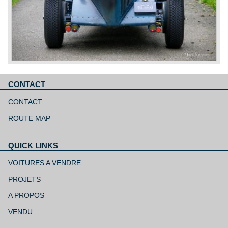
CONTACT
Aller
au
CONTACT
contenu
ROUTE MAP
QUICK LINKS
Aller
au
VOITURES A VENDRE
contenu
PROJETS
A PROPOS
VENDU