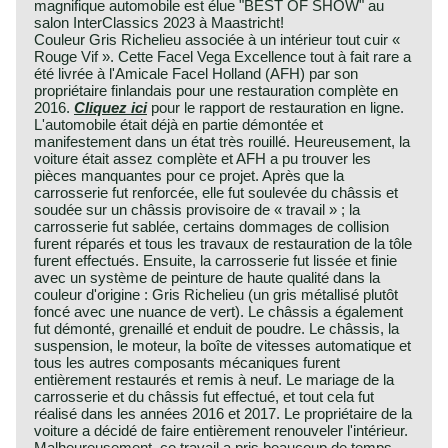
magnifique automobile est élue "BEST OF SHOW" au
salon InterClassics 2023 à Maastricht!
Couleur Gris Richelieu associée à un intérieur tout cuir «
Rouge Vif ». Cette Facel Vega Excellence tout à fait rare a
été livrée à l'Amicale Facel Holland (AFH) par son
propriétaire finlandais pour une restauration complète en
2016.
Cliquez ici
pour le rapport de restauration en ligne.
L'automobile était déjà en partie démontée et
manifestement dans un état très rouillé. Heureusement, la
voiture était assez complète et AFH a pu trouver les
pièces manquantes pour ce projet. Après que la
carrosserie fut renforcée, elle fut soulevée du châssis et
soudée sur un châssis provisoire de « travail » ; la
carrosserie fut sablée, certains dommages de collision
furent réparés et tous les travaux de restauration de la tôle
furent effectués. Ensuite, la carrosserie fut lissée et finie
avec un système de peinture de haute qualité dans la
couleur d'origine : Gris Richelieu (un gris métallisé plutôt
foncé avec une nuance de vert). Le châssis a également
fut démonté, grenaillé et enduit de poudre. Le châssis, la
suspension, le moteur, la boîte de vitesses automatique et
tous les autres composants mécaniques furent
entièrement restaurés et remis à neuf. Le mariage de la
carrosserie et du châssis fut effectué, et tout cela fut
réalisé dans les années 2016 et 2017. Le propriétaire de la
voiture a décidé de faire entièrement renouveler l'intérieur.
Malheureusement, ce travail a pris beaucoup de temps