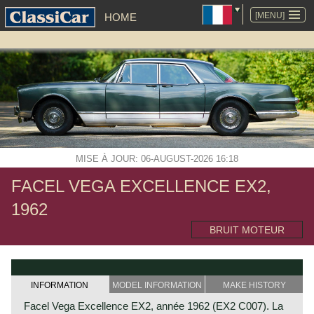
ALLER
AU
[MENU]
HOME
CONTENU
MISE À JOUR: 06-AUGUST-2026 16:18
FACEL VEGA EXCELLENCE EX2,
1962
BRUIT MOTEUR
INFORMATION
MODEL INFORMATION
MAKE HISTORY
Facel Vega Excellence EX2, année 1962 (EX2 C007). La