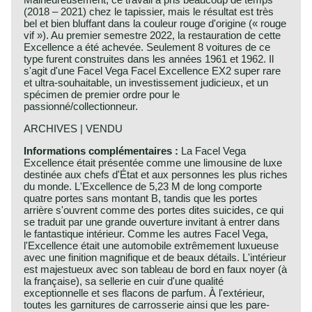
(2018 – 2021) chez le tapissier, mais le résultat est très
bel et bien bluffant dans la couleur rouge d'origine (« rouge
vif »). Au premier semestre 2022, la restauration de cette
Excellence a été achevée. Seulement 8 voitures de ce
type furent construites dans les années 1961 et 1962. Il
s'agit d'une Facel Vega Facel Excellence EX2 super rare
et ultra-souhaitable, un investissement judicieux, et un
spécimen de premier ordre pour le
passionné/collectionneur.
ARCHIVES | VENDU
Informations complémentaires :
La Facel Vega
Excellence était présentée comme une limousine de luxe
destinée aux chefs d'État et aux personnes les plus riches
du monde. L'Excellence de 5,23 M de long comporte
quatre portes sans montant B, tandis que les portes
arrière s'ouvrent comme des portes dites suicides, ce qui
se traduit par une grande ouverture invitant à entrer dans
le fantastique intérieur. Comme les autres Facel Vega,
l'Excellence était une automobile extrêmement luxueuse
avec une finition magnifique et de beaux détails. L'intérieur
est majestueux avec son tableau de bord en faux noyer (à
la française), sa sellerie en cuir d'une qualité
exceptionnelle et ses flacons de parfum. À l'extérieur,
toutes les garnitures de carrosserie ainsi que les pare-