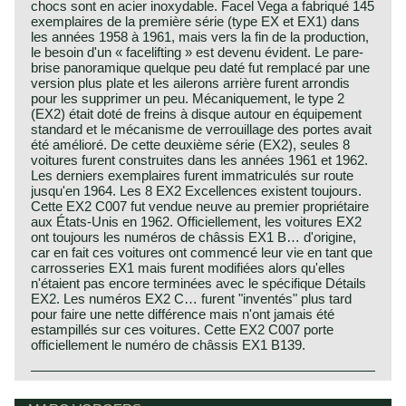
chocs sont en acier inoxydable. Facel Vega a fabriqué 145
exemplaires de la première série (type EX et EX1) dans
les années 1958 à 1961, mais vers la fin de la production,
le besoin d'un « facelifting » est devenu évident. Le pare-
brise panoramique quelque peu daté fut remplacé par une
version plus plate et les ailerons arrière furent arrondis
pour les supprimer un peu. Mécaniquement, le type 2
(EX2) était doté de freins à disque autour en équipement
standard et le mécanisme de verrouillage des portes avait
été amélioré. De cette deuxième série (EX2), seules 8
voitures furent construites dans les années 1961 et 1962.
Les derniers exemplaires furent immatriculés sur route
jusqu'en 1964. Les 8 EX2 Excellences existent toujours.
Cette EX2 C007 fut vendue neuve au premier propriétaire
aux États-Unis en 1962. Officiellement, les voitures EX2
ont toujours les numéros de châssis EX1 B… d'origine,
car en fait ces voitures ont commencé leur vie en tant que
carrosseries EX1 mais furent modifiées alors qu'elles
n'étaient pas encore terminées avec le spécifique Détails
EX2. Les numéros EX2 C… furent "inventés" plus tard
pour faire une nette différence mais n'ont jamais été
estampillés sur ces voitures. Cette EX2 C007 porte
officiellement le numéro de châssis EX1 B139.
The Facel Vega Excellence was presented as a luxury
Facel Vega history
limousine for the worlds richest people. The Excellence