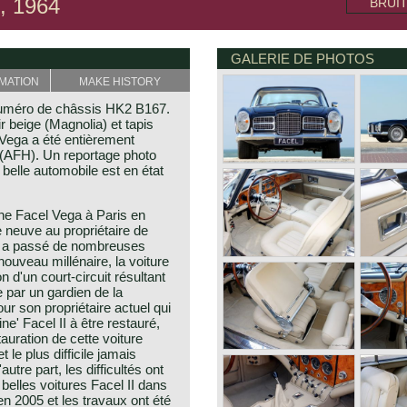
, 1964
BRUI
GALERIE DE PHOTOS
MATION
MAKE HISTORY
Numéro de châssis HK2 B167.
r beige (Magnolia) et tapis
 Vega a été entièrement
 (AFH). Un reportage photo
 belle automobile est en état
usine Facel Vega à Paris en
e neuve au propriétaire de
ure a passé de nombreuses
ouveau millénaire, la voiture
 d'un court-circuit résultant
 par un gardien de la
ur son propriétaire actuel qui
ine' Facel II à être restauré,
uration de cette voiture
t le plus difficile jamais
autre part, les difficultés ont
 belles voitures Facel II dans
en 2005 et les travaux ont été