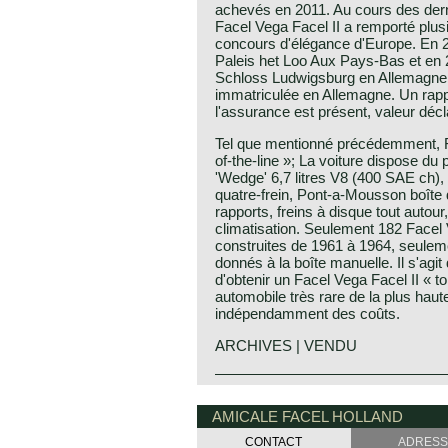
achevés en 2011. Au cours des der
Facel Vega Facel II a remporté plus
concours d'élégance d'Europe. En 
Paleis het Loo Aux Pays-Bas et en 
Schloss Ludwigsburg en Allemagne. 
immatriculée en Allemagne. Un rapp
l'assurance est présent, valeur déc
Tel que mentionné précédemment, Fa
of-the-line »; La voiture dispose du
'Wedge' 6,7 litres V8 (400 SAE ch),
quatre-frein, Pont-a-Mousson boîte 
rapports, freins à disque tout autour,
climatisation. Seulement 182 Facel V
construites de 1961 à 1964, seulem
donnés à la boîte manuelle. Il s'agi
d'obtenir un Facel Vega Facel II « to
automobile très rare de la plus haute
indépendamment des coûts.
ARCHIVES | VENDU
The Facel Vega II is the follow-up t
Facel Vega history
HK 500. The undercarriage of the Facel
The French company Facel (Forges e
AMICALE FACEL HOLLAND
predecessor i.e. welded steel chas
due’s et Loir) was first established
with coil springs in the front, a live
CONTACT
ADRESS