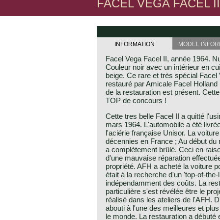
FACEL VEGA FACEL II
INFORMATION
MODEL INFOR
Facel Vega Facel II, année 1964. 
Couleur noir avec un intérieur en cui
beige. Ce rare et très spécial Facel
restauré par Amicale Facel Holland
de la restauration est présent. Cette
TOP de concours !
Cette tres belle Facel II a quitté l'
mars 1964. L'automobile a été livré
l'aciérie française Unisor. La voit
décennies en France ; Au début du n
a complètement brûlé. Ceci en raison
d'une mauvaise réparation effectuée
propriété. AFH a acheté la voiture po
était à la recherche d'un 'top-of-the-l
indépendamment des coûts. La resta
particulière s'est révélée être le proje
réalisé dans les ateliers de l'AFH. D'
abouti à l'une des meilleures et plus
le monde. La restauration a débuté 