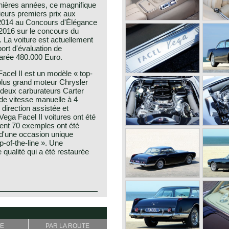
nières années, ce magnifique
ieurs premiers prix aux
2014 au Concours d'Élégance
2016 sur le concours du
La voiture est actuellement
ort d'évaluation de
larée 480.000 Euro.
cel II est un modèle « top-
 plus grand moteur Chrysler
 deux carburateurs Carter
de vitesse manuelle à 4
 direction assistée et
ega Facel II voitures ont été
ent 70 exemples ont été
t d'une occasion unique
p-of-the-line ». Une
 qualité qui a été restaurée
o the legendary Facel Vega
 II is identical to it’s
t Ateliers de Construction
sis, independent suspension
 in 1938 as a manufacturer of
 axle leaf spring system at the
E
PAR LA ROUTE