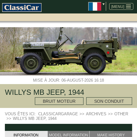
ALLER
AU
[MENU]
CONTENU
MISE À JOUR: 06-AUGUST-2026 16:18
WILLYS MB JEEP, 1944
BRUIT MOTEUR
SON CONDUIT
VOUS ÊTES ICI:
CLASSICARGARAGE
>>
ARCHIVES
>>
OTHER
>>
WILLYS MB JEEP, 1944
INFORMATION
MODEL INFORMATION
MAKE HISTORY