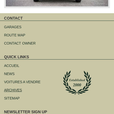
CONTACT
Aller
au
GARAGES
contenu
ROUTE MAP
CONTACT OWNER
QUICK LINKS
Aller
au
ACCUEIL
contenu
NEWS
VOITURES A VENDRE
ARCHIVES
SITEMAP
NEWSLETTER SIGN UP