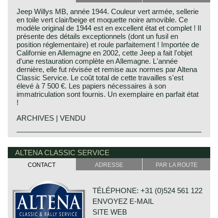
Jeep Willys MB, année 1944. Couleur vert armée, sellerie
en toile vert clair/beige et moquette noire amovible. Ce
modèle original de 1944 est en excellent état et complet ! Il
présente des détails exceptionnels (dont un fusil en
position réglementaire) et roule parfaitement ! Importée de
Californie en Allemagne en 2002, cette Jeep a fait l'objet
d'une restauration complète en Allemagne. L'année
dernière, elle fut révisée et remise aux normes par Altena
Classic Service. Le coût total de cette travailles s'est
élevé à 7 500 €. Les papiers nécessaires à son
immatriculation sont fournis. Un exemplaire en parfait état
!
ARCHIVES | VENDU
Technical data:
Four cylinder in-line engine with side valves.
ALTENA CLASSIC SERVICE
cylinder capacity: 2199 cc
CONTACT
ADRESSE
PAR LA ROUTE
Induction: 1 carburettor
capacity: 60 bhp at 4000 rpm
gearbox: 3-speed manual with high and low gearing
TÉLÉPHONE: +31 (0)524 561 122
brakes: drum brakes around
ENVOYEZ E-MAIL
weight (empty): 1060 kg
SITE WEB