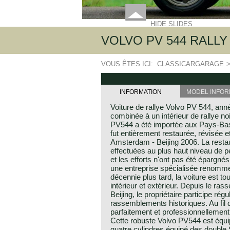
HIDE SLIDES
VOLVO PV 544 RALLY 
VOUS ÊTES ICI:
CLASSICARGARAGE
INFORMATION
MODEL INFOR
Voiture de rallye Volvo PV 544, an
combinée à un intérieur de rallye no
PV544 a été importée aux Pays-Bas 
fut entièrement restaurée, révisée et
Amsterdam - Beijing 2006. La restaur
effectuées au plus haut niveau de p
et les efforts n'ont pas été épargnés 
une entreprise spécialisée renommée
décennie plus tard, la voiture est to
intérieur et extérieur. Depuis le 
Beijing, le propriétaire participe rég
rassemblements historiques. Au fil d
parfaitement et professionnellement 
Cette robuste Volvo PV544 est équi
quatre cylindres équipé des double 