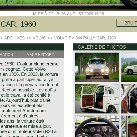
MISE À JOUR: 06-AUGUST-2026 16:18
CAR, 1960
BRUI
>>
ARCHIVES
>>
VOLVO
>>
VOLVO PV 544 RALLY CAR, 1960
GALERIE DE PHOTOS
MATION
MAKE HISTORY
née 1960. Couleur blanc crème
ir / cognac. Cette Volvo
en 1996. En 2003, la voiture
 prête à participer au rallye
ation et la préparation furent
erfection possible. Les coûts
et le travail a été confié à
. Aujourd'hui, plus d'une
ujours en excellent état
rassemblement Amsterdam
ulièrement à d’autres
es ans, la voiture était
entretenue et mise à jour.
pée d'un moteur Volvo B20 à
S.U. carburateurs, boîte