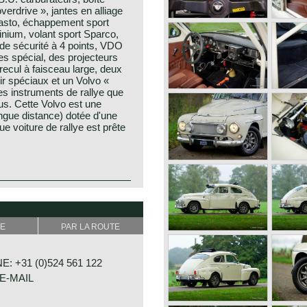
erdrive », jantes en alliage
ebasto, échappement sport
nium, volant sport Sparco,
de sécurité à 4 points, VDO
es spécial, des projecteurs
recul à faisceau large, deux
r spéciaux et un Volvo «
les instruments de rallye que
us. Cette Volvo est une
ngue distance) dotée d'une
ue voiture de rallye est prête
E
PAR LA ROUTE
: +31 (0)524 561 122
E-MAIL