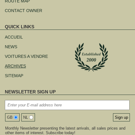
ROUTE MAP
CONTACT OWNER
QUICK LINKS
Aller
au
ACCUEIL
contenu
NEWS
VOITURES A VENDRE
ARCHIVES
SITEMAP
NEWSLETTER SIGN UP
GB
NL
Monthly Newsletter presenting the latest arrivals, all sales prices and
other items of interest. Subscribe today!