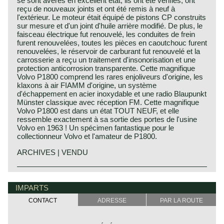
se sont avérés en excellent état, ils ont été vérifiés, ont
reçu de nouveaux joints et ont été remis à neuf à
l'extérieur. Le moteur était équipé de pistons CP construits
sur mesure et d'un joint d'huile arrière modifié. De plus, le
faisceau électrique fut renouvelé, les conduites de frein
furent renouvelées, toutes les pièces en caoutchouc furent
renouvelées, le réservoir de carburant fut renouvelé et la
carrosserie a reçu un traitement d'insonorisation et une
protection anticorrosion transparente. Cette magnifique
Volvo P1800 comprend les rares enjoliveurs d'origine, les
klaxons à air FIAMM d'origine, un système
d'échappement en acier inoxydable et une radio Blaupunkt
Münster classique avec réception FM. Cette magnifique
Volvo P1800 est dans un état TOUT NEUF, et elle
ressemble exactement à sa sortie des portes de l'usine
Volvo en 1963 ! Un spécimen fantastique pour le
collectionneur Volvo et l'amateur de P1800.
ARCHIVES | VENDU
The Volvo P 1800 is undoubtedly the most elegantly,
exquisitely and dynamically designed Volvo of the
IMPARTS
twentieth century. The Volvo P 1800 was designed by Per
Petterson who was employed at carrosseria Frua those
CONTACT
ADRESSE
PAR LA ROUTE
days. The Volvo P 1800 came onto the market in 1961 as
a coupé and was initially built at Jensen’s in England. The
P1800 became world-famous for the series of "The Saint"