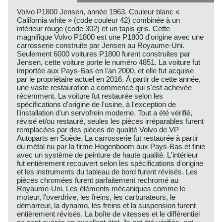
Volvo P1800 Jensen, année 1963. Couleur blanc «
California white » (code couleur 42) combinée à un
intérieur rouge (code 302) et un tapis gris. Cette
magnifique Volvo P1800 est une P1800 d'origine avec une
carrosserie construite par Jensen au Royaume-Uni.
Seulement 6000 voitures P1800 furent construites par
Jensen, cette voiture porte le numéro 4851. La voiture fut
importée aux Pays-Bas en l'an 2000, et elle fut acquise
par le propriétaire actuel en 2016. À partir de cette année,
une vaste restauration a commencé qui s'est achevée
récemment. La voiture fut restaurée selon les
spécifications d'origine de l'usine, à l'exception de
l'installation d'un servofrein moderne. Tout a été vérifié,
révisé et/ou restauré, seules les pièces irréparables furent
remplacées par des pièces de qualité Volvo de VP
Autoparts en Suède. La carrosserie fut restaurée à partir
du métal nu par la firme Hogenboom aux Pays-Bas et finie
avec un système de peinture de haute qualité. L'intérieur
fut entièrement recouvert selon les spécifications d'origine
et les instruments du tableau de bord furent révisés. Les
pièces chromées furent parfaitement rechromé au
Royaume-Uni. Les éléments mécaniques comme le
moteur, l'overdrive, les freins, les carburateurs, le
démarreur, la dynamo, les freins et la suspension furent
entièrement révisés. La boîte de vitesses et le différentiel