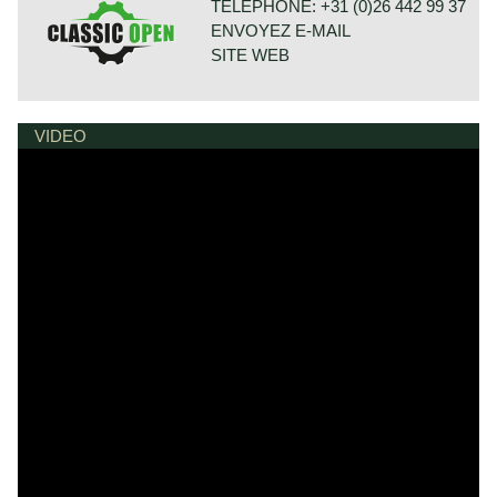
TÉLÉPHONE: +31 (0)26 442 99 37
in the 1960s, with Roger Moore as Simon Templar in the
ENVOYEZ E-MAIL
leading role. After building 6000 cars in 1963, production of
the P 1800 was relocated to Sweden, and the car was
SITE WEB
then named the 1800 "S" (Sverige). In September 1969,
the P1800 E came onto the market with a Bosch fuel
injection system, a modified dashboard and had disc
brakes all around. The P1800 ES estate /coupé came onto
VIDEO
BONNETSTRAAT 33
the market in 1971.
6718 XN EDE
PAYS-BAS
Technical data
four-cylinder Volvo B18 B engine
2 S.U. carburettors
cylinder capacity: 1780 cc.
capacity: 100 bhp.
gearbox: 4 speed+ overdrive
weight: 1070 kg.