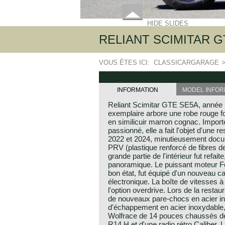
HIDE SLIDES
RELIANT SCIMITAR GT
VOUS ÊTES ICI:
CLASSICARGARAGE
INFORMATION
MODEL INFOR
Reliant Scimitar GTE SE5A, année 
exemplaire arbore une robe rouge fo
en similicuir marron cognac. Impo
passionné, elle a fait l'objet d'une 
2022 et 2024, minutieusement docu
PRV (plastique renforcé de fibres de
grande partie de l'intérieur fut refai
panoramique. Le puissant moteur Fo
bon état, fut équipé d'un nouveau c
électronique. La boîte de vitesses à
l'option overdrive. Lors de la restaur
de nouveaux pare-chocs en acier i
d'échappement en acier inoxydable, d
Wolfrace de 14 pouces chaussés de
R14 H et d'une radio rétro Caliber. 