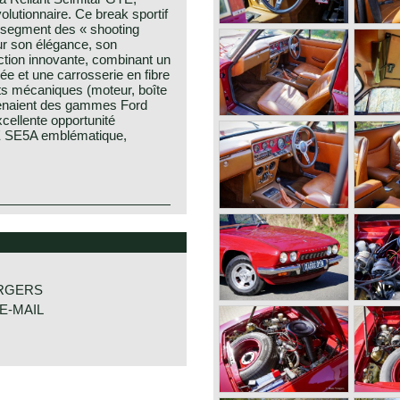
olutionnaire. Ce break sportif
e segment des « shooting
ur son élégance, son
uction innovante, combinant un
ée et une carrosserie en fibre
s mécaniques (moteur, boîte
ovenaient des gammes Ford
cellente opportunité
TE SE5A emblématique,
 early 1960s as Reliant’s
eginning with the
combined a fibreglass body
rong performance and
t introduced the Scimitar
te that effectively created
RGERS
modern buyers. The GTE’s
E-MAIL
le made it an immediate
 motoring press. Princess
 as her personal car, owning
el a lasting association with
s the Scimitar evolved
ing more refinement,