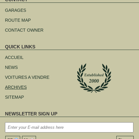
Aller
au
GARAGES
contenu
ROUTE MAP
CONTACT OWNER
QUICK LINKS
Aller
au
ACCUEIL
contenu
NEWS
VOITURES A VENDRE
ARCHIVES
SITEMAP
NEWSLETTER SIGN UP