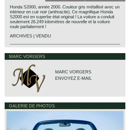
Honda S2000, année 2000. Couleur gris métallisé avec un
intérieur en cuir noir (anthracite). Ce magnifique Honda
S2000 est en superbe état original ! La voiture a conduit
seulement 26.249 kilomètres de nouvelle et la voiture
roule parfaitement !
ARCHIVES | VENDU
Technical data
4 cylinder in-line engine DOHC 16V
MARC VORGERS
cylinder capacity: 1977 cc.
PGM-FI petrol injection
capacity: 247 bhp. at 8300 rpm.
MARC VORGERS
torque: 218 Nm at 7500 rpm.
ENVOYEZ E-MAIL
top-speed: 154 mph - 247 km/h.
acceleration 0-100 km/h: 6 sec.
gearbox: 6-speed, manual
brakes: vented disc brakes at front /
discs at the rear, ABS
weight: 1260 kg.
GALERIE DE PHOTOS