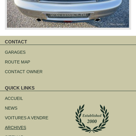
CONTACT
Aller
au
GARAGES
contenu
ROUTE MAP
CONTACT OWNER
QUICK LINKS
Aller
au
ACCUEIL
contenu
NEWS
VOITURES A VENDRE
ARCHIVES