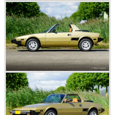
gearbox: 5-speed, manual
brakes: disc brakes around
top speed: 180 km/h. - 113 mph.
weight: 920 kg unladen
*All the Fiats by Editoriale Domus