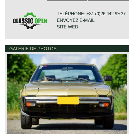
Bertone. The Fiat X1/9 Spider Coupé features a
detachable roof panel that can be stowed away in the front
luggage compartment. The X1/9 is powered by a 75 bhp
TÉLÉPHONE: +31 (0)26 442 99 37
four-cylinder 1300 Sport engine derived from the Fiat 128
ENVOYEZ E-MAIL
Rallye. The engine is located behind the seats to obtain
the best possible weight distribution and road holding
SITE WEB
qualities. In 1978 a revised model was introduced and
named Fiat X1/9 ‘Five Speed’. The car featured a more
powerful 85 bhp 1500 cc engine and a five-speed gearbox.
The Fiat X1/9 was extremely successful, especially in the
GALERIE DE PHOTOS
BONNETSTRAAT 33
USA. In 1982 a more luxurious ‘IN’ version was marketed
6718 XN EDE
by Bertone. In 1988 the last special version saw the light
PAYS-BAS
of day with the name ‘Gran Finale’. From 1972 until 1989
180.000 Fiat X1/9 cars were built. As with many cars from
the 1970s rust was their biggest enemy and not many
cars survived the test of time. It is hard to find perfectly
preserved examples of this very desirable Bertone design.
The Fiat X1/9 is one of the most iconic Fiat models; a true
classic.
Technical data*
Four cylinder engine (OHC)
cylinder capacity: 1498 cc
capacity: 85 bhp at 6000 rpm
torque: 120 Nm at 3200 rpm
carburettor: 1 Weber 34 DATR 7/250