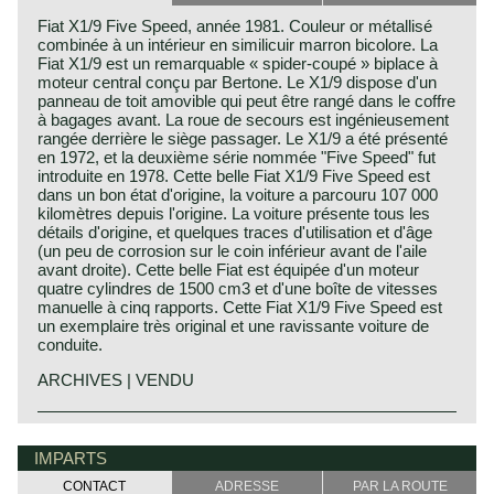
Fiat X1/9 Five Speed, année 1981. Couleur or métallisé
combinée à un intérieur en similicuir marron bicolore. La
Fiat X1/9 est un remarquable « spider-coupé » biplace à
moteur central conçu par Bertone. Le X1/9 dispose d'un
panneau de toit amovible qui peut être rangé dans le coffre
à bagages avant. La roue de secours est ingénieusement
rangée derrière le siège passager. Le X1/9 a été présenté
en 1972, et la deuxième série nommée "Five Speed" fut
introduite en 1978. Cette belle Fiat X1/9 Five Speed est
dans un bon état d'origine, la voiture a parcouru 107 000
kilomètres depuis l'origine. La voiture présente tous les
détails d'origine, et quelques traces d'utilisation et d'âge
(un peu de corrosion sur le coin inférieur avant de l'aile
avant droite). Cette belle Fiat est équipée d'un moteur
quatre cylindres de 1500 cm3 et d'une boîte de vitesses
manuelle à cinq rapports. Cette Fiat X1/9 Five Speed est
un exemplaire très original et une ravissante voiture de
conduite.
ARCHIVES | VENDU
The Fiat X1/9 is a fantastic 1970s mid-engine sports car
design initiated by Bertone and adopted by Fiat. The Fiat
IMPARTS
X1/9 Spider Coupé was presented to the public in
November 1972. The bodywork was produced by
CONTACT
ADRESSE
PAR LA ROUTE