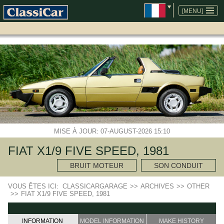
ALLER
AU
[MENU]
CONTENU
MISE À JOUR: 07-AUGUST-2026 15:10
FIAT X1/9 FIVE SPEED, 1981
BRUIT MOTEUR
SON CONDUIT
VOUS ÊTES ICI:
CLASSICARGARAGE
>>
ARCHIVES
>>
OTHER
>>
FIAT X1/9 FIVE SPEED, 1981
INFORMATION
MODEL INFORMATION
MAKE HISTORY