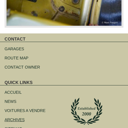
CONTACT
Aller
au
GARAGES
contenu
ROUTE MAP
CONTACT OWNER
QUICK LINKS
Aller
au
ACCUEIL
contenu
NEWS
VOITURES A VENDRE
ARCHIVES