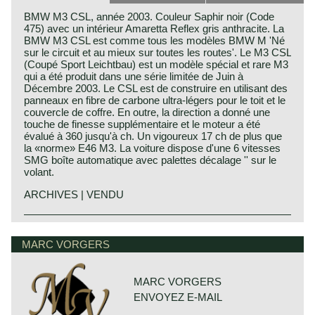
BMW M3 CSL, année 2003. Couleur Saphir noir (Code
475) avec un intérieur Amaretta Reflex gris anthracite. La
BMW M3 CSL est comme tous les modèles BMW M 'Né
sur le circuit et au mieux sur toutes les routes'. Le M3 CSL
(Coupé Sport Leichtbau) est un modèle spécial et rare M3
qui a été produit dans une série limitée de Juin à
Décembre 2003. Le CSL est de construire en utilisant des
panneaux en fibre de carbone ultra-légers pour le toit et le
couvercle de coffre. En outre, la direction a donné une
touche de finesse supplémentaire et le moteur a été
évalué à 360 jusqu'à ch. Un vigoureux 17 ch de plus que
la «norme» E46 M3. La voiture dispose d'une 6 vitesses
SMG boîte automatique avec palettes décalage '' sur le
volant.
ARCHIVES | VENDU
The E46 BMW M3 is a legendary sports car that was built
from 2000 until 2006. The E46 M3 is celebrated for its
MARC VORGERS
combination of performance, handling, everyday usability,
and great looks. The E46 M3 is powered by the S54 3.2-
liter inline-six engine, which produces 343 horsepower and
365 Nm of torque. The E46 M3 features wider fenders, a
MARC VORGERS
powerdome hood, and unique front and rear bumpers that
ENVOYEZ E-MAIL
distinguish it from the standard 3 Series. Special Editions: