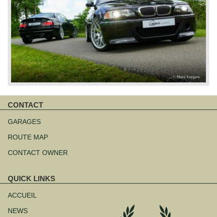
CONTACT
Aller
au
GARAGES
contenu
ROUTE MAP
CONTACT OWNER
QUICK LINKS
Aller
au
ACCUEIL
contenu
NEWS