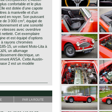
plus confortable et le plus
Elle est dotée d'une capote
itres à manivelle et d'un
 bord en noyer. Son puissant
gne de 3 000 cm³, équipé de
tionnement et une sonorité
de vitesses avec overdrive
t netteté. Cet exemplaire
ine et est équipé d'options
 à rayons chromées
85-15, un volant Moto-Lita à
t K&N, un allumage
idissement électrique, un
pement ANSA. Cette Austin-
Phase 2 est un modèle
ey day before the opening of
 year 1952 at the show-booth
y Donald Healey.
f the purest kind and one of
tion chief contacted Donald
E
PAR LA ROUTE
portscar history.
ar's production-rights before
 Austin parts which was ideal