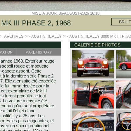
MISE À JOUR: 06-AUGUST-2026 16:18
MK III PHASE 2, 1968
BRUI
>>
ARCHIVES
>>
AUSTIN HEALEY
>>
AUSTIN HEALEY 3000 MK III PHAS
GALERIE DE PHOTOS
MATION
MAKE HISTORY
 année 1968. Extérieur rouge
assepoil rouge et moquette
-capote assorti. Cette
t à la dernière série Phase 2
7. Elle a ensuite été expédiée
le fut immatriculée pour la
 cet exemplaire de Mk III
 furent produits, le tout
. La voiture a ensuite été
connu qu'un seul propriétaire
 fait l'objet d'une
ualité il y a 25 ans. Les
ormes les plus exigeantes, et
e avec un soin exceptionnel
tat exceptionnel. L'Austin-