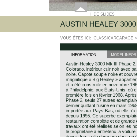
HIDE SLIDES
AUSTIN HEALEY 3000 
VOUS ÊTES ICI:
CLASSICARGARAGE
INFORMATION
MODEL INFOR
Austin-Healey 3000 Mk III Phase 2,
Colorado, intérieur cuir noir avec p
noire. Capote souple noire et couvre
magnifique « Big Healey » appartien
et a été construite en novembre 196
à Philadelphie, aux États-Unis, où el
première fois en février 1968. Après
Phase 2, seuls 27 autres exemplaires
dernier quittant l'usine en mars 1968
importée aux Pays-Bas, où elle n'a 
depuis 1995. Ce superbe exemplaire a
restauration complète et de grande q
travaux ont été réalisés selon les n
le propriétaire a entretenu la voitur
depuis lors ; elle demeure dans un é