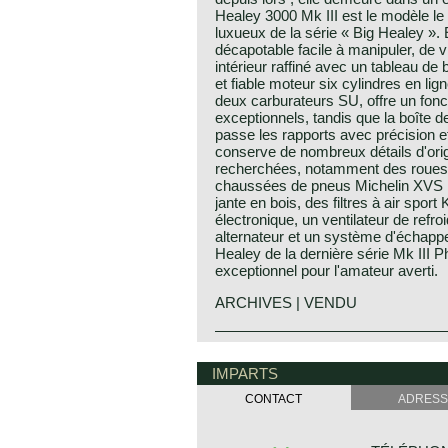
Healey 3000 Mk III est le modèle le 
luxueux de la série « Big Healey ». 
décapotable facile à manipuler, de v
intérieur raffiné avec un tableau de
et fiable moteur six cylindres en li
deux carburateurs SU, offre un fonc
exceptionnels, tandis que la boîte 
passe les rapports avec précision e
conserve de nombreux détails d'orig
recherchées, notamment des roues
chaussées de pneus Michelin XVS 1
jante en bois, des filtres à air spor
électronique, un ventilateur de refro
alternateur et un système d'échap
Healey de la dernière série Mk III 
exceptionnel pour l'amateur averti.
ARCHIVES | VENDU
Motor Company discovered the Heal
Austin Healey history
the "Earls Court Motor show" in the
The "Austin" Healey was created b
IMPARTS
of the Healey Motor Corporation.
Donald Healey was a "petrol head" o
Leonard Lord, Austin Motor Corpora
CONTACT
ADRESS
the great names in British car and s
Healey immediately and bought the c
the show was opened...
Donald Healey
Donald Healey built the Healey with