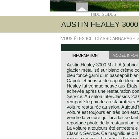
HIDE SLIDES
AUSTIN HEALEY 3000 
VOUS ÊTES ICI:
CLASSICARGARAGE
INFORMATION
MODEL INFOR
Austin Healey 3000 Mk II A (cabriol
glacier métallisé sur blanc crème co
bleu foncé garni d'un passepoil blanc
Capote et housse de capote bleu fon
Healey fut vendue neuve aux États-U
achevée après une restauration com
Service. Au salon InterClassics 2005
remporté le prix des restaurateurs
voiture restaurée au salon. Aujourd'h
voiture est toujours en très bon état,
vendre la voiture qui lui a laissé ta
reportage photo de la restauration, 
La voiture a toujours été entretenue
Classic Service. Ce magnifique « B
roues à rayons chromées, d'écrou