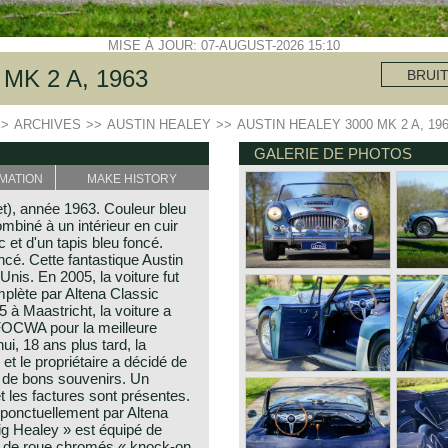
MISE À JOUR: 07-AUGUST-2026 15:10
MK 2 A, 1963
BRUI
>>
ARCHIVES
>>
AUSTIN HEALEY
>>
AUSTIN HEALEY 3000 MK 2 A, 19
GALERIE DE PHOTOS
MATION
MAKE HISTORY
et), année 1963. Couleur bleu
mbiné à un intérieur en cuir
 et d'un tapis bleu foncé.
cé. Cette fantastique Austin
nis. En 2005, la voiture fut
plète par Altena Classic
 à Maastricht, la voiture a
 FOCWA pour la meilleure
ui, 18 ans plus tard, la
 et le propriétaire a décidé de
nt de bons souvenirs. Un
et les factures sont présentes.
 ponctuellement par Altena
ig Healey » est équipé de
s de roue chromés « knock-on