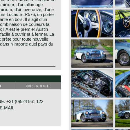
uminium, d'un allumage
minium, d'un overdrive, d'une
eurs Lucas SLR576, un porte-
te en bois. Il s'agit d'un
combinaison de couleurs la
IIA est le premier Austin
acile à ouvrir et à fermer. La
st prête pour toute nouvelle
e dans n'importe quel pays du
he Healey day before the
how" in the year 1952 at the
y Donald Healey.
poration.
f the purest kind and one of
tion chief contacted Donald
E
PAR LA ROUTE
portscar history.
ar's production-rights before
 Austin parts which was ideal
: +31 (0)524 561 122
Cornwall (GB) in the year
tor Co. saw the Healey as the
or mechanics and he started
E-MAIL
ful TR sports car which sold
n the year 1930 he started a
victa. Donald Healey was a
n three Alp rallies he managed
 as the "Big Healey", was
 Highlight in his driving
The Healey 3000 was the