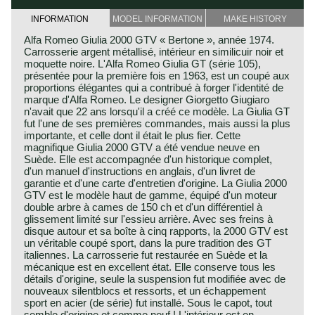
INFORMATION
MODEL INFORMATION
MAKE HISTORY
Alfa Romeo Giulia 2000 GTV « Bertone », année 1974.
Carrosserie argent métallisé, intérieur en similicuir noir et
moquette noire. L'Alfa Romeo Giulia GT (série 105),
présentée pour la première fois en 1963, est un coupé aux
proportions élégantes qui a contribué à forger l'identité de
marque d'Alfa Romeo. Le designer Giorgetto Giugiaro
n'avait que 22 ans lorsqu'il a créé ce modèle. La Giulia GT
fut l'une de ses premières commandes, mais aussi la plus
importante, et celle dont il était le plus fier. Cette
magnifique Giulia 2000 GTV a été vendue neuve en
Suède. Elle est accompagnée d'un historique complet,
d'un manuel d'instructions en anglais, d'un livret de
garantie et d'une carte d'entretien d'origine. La Giulia 2000
GTV est le modèle haut de gamme, équipé d'un moteur
double arbre à cames de 150 ch et d'un différentiel à
glissement limité sur l'essieu arrière. Avec ses freins à
disque autour et sa boîte à cinq rapports, la 2000 GTV est
un véritable coupé sport, dans la pure tradition des GT
italiennes. La carrosserie fut restaurée en Suède et la
mécanique est en excellent état. Elle conserve tous les
détails d'origine, seule la suspension fut modifiée avec de
nouveaux silentblocs et ressorts, et un échappement
sport en acier (de série) fut installé. Sous le capot, tout
semble d'origine et comme neuf ! L'intérieur est en