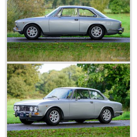
fitted with body designs created by the famous Italian
bodywork artists like Touring and Zagato.
The rolling chassis type being manufactured by Alfa
Romeo during these prewar years was the 6C. The 6C
chassis/engine combination through the years: 1750/55
bhp. (from 1929), 1900/68 bhp. (from 1933), 2300/68-95
bhp. (from 1934) 2500/ 87-110 bhp. (from 1939).
Next to the Alfa Romeo 6C chassis/engine-combination
Alfa Romeo introduced the 8C in the year 1931. The 8C
chassis/ engine combination was primarily used for
racing- and sportscars. The 8C engine featured eight
cylinders-in-line, dry-sump engine lubrication and a blower
(compressor) giving the engine a power output of 150
bhp.!
All Alfa Romeo models built before the second world war
were fitted with the steering wheel on the right hand side of
the car.
After the second world war Alfa Romeo started producing
the 6C 2500 again which had been in production for over
ten years already. Just in time the people in charge of Alfa
Romeo realized that the industry had changed and that the
market for large, expensive "tailor made" automobiles was
increasing rapidly.
To survive they decided to reconsider their position and
started preparing for standardized industrial automobile