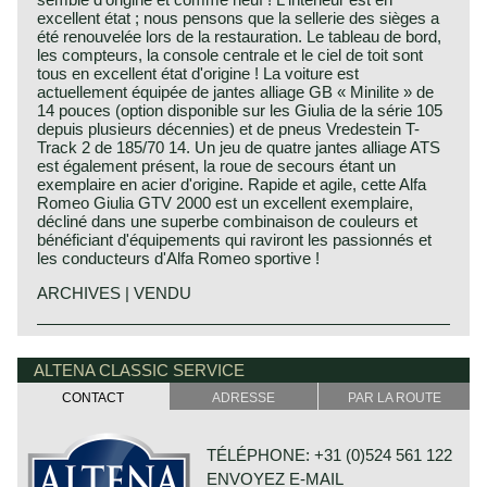
excellent état ; nous pensons que la sellerie des sièges a
été renouvelée lors de la restauration. Le tableau de bord,
les compteurs, la console centrale et le ciel de toit sont
tous en excellent état d'origine ! La voiture est
actuellement équipée de jantes alliage GB « Minilite » de
14 pouces (option disponible sur les Giulia de la série 105
depuis plusieurs décennies) et de pneus Vredestein T-
Track 2 de 185/70 14. Un jeu de quatre jantes alliage ATS
est également présent, la roue de secours étant un
exemplaire en acier d'origine. Rapide et agile, cette Alfa
Romeo Giulia GTV 2000 est un excellent exemplaire,
décliné dans une superbe combinaison de couleurs et
bénéficiant d'équipements qui raviront les passionnés et
les conducteurs d'Alfa Romeo sportive !
ARCHIVES | VENDU
The Alfa Romeo 2000 GTV designed by Bertone can be
Alfa Romeo history
considered as one of the most successful designs of a
The marque Alfa Romeo is one of the most important
ALTENA CLASSIC SERVICE
compact GT in the past decades. In addition to its
names in the history of the automobile."Alfa" (Sociètà
exquisite design, the 2000 GTV handles very well, is fitted
CONTACT
ADRESSE
PAR LA ROUTE
Anonima Lombardo Fabbrica Automobili) was founded in
with a sublime engine and is practical and user-friendly.
the year 1910. The company was given the name Alfa
The 2000 GTV is every inch a two-person GT, a paragon
Romeo after Mr. Nicolo Romeo bought the firm in the year
for everything Alfa Romeo stands for: it is competitive,
TÉLÉPHONE: +31 (0)524 561 122
1915.
refined and has class. The 2000 GTV is fitted with a
ENVOYEZ E-MAIL
complete aluminium four-cylinder in-line engine with a