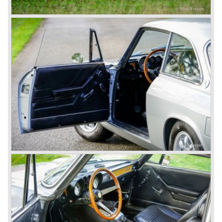
production as other manufacturers did before following the
ideas of Henry Ford.
In the year 1949 the first result of the new Alfa Romeo era
saw the light of day; the Alfa Romeo 1900!
The Alfa Romeo 1900 was the first Alfa Romeo built with a
unitary bodywork construction (without separate chassis).
The car was also the first fully industrial -mass- produced
car to come out of the Alfa Romeo factory.
In the early fifties of the ninetieth century Alfa Romeo
started to compete in racing-events again...racing their old
prewar competition-cars and WINNING with Fangio
behind the wheel! Soon thereafter Ferrari, Jaguar and
Mercedes were back in winning position.
1954 was the year of introduction of the Alfa Romeo
Giulietta series. The Alfa Romeo 1900 was still in
production then but production was ceased in the year
1958. The Giulietta series included some very fine
classics like the Bertone Sprint, Giulietta SS (Sprint
Speciale) and the Pinin Farina Convertible.
The year 1962 saw the introduction of the Giulia series
with a handsome, modern and sporty, four-door saloon, a
Giulia Spider Veloce (successor of the Alfa Romeo
Duetto), a Giulia GTV coupe model by Bertone and an
impressive Zagato 1300 junior. The Giulietta SS was
prolonged and renamed Giulia SS.