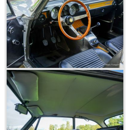
every generation. It started with the Alfa 33 (with boxer-
engine), 75 and 164 (both with rear-wheel drive). Then the
new generation 145, 146 and 155 followed (all front wheel
drive) Specials were introduced at the same time which hit
bulls eye; the GTV and the Spider!
The third generation put Alfa Romeo really back on the
map of modern motoring enthusiasts; the Alfa Romeo 156,
the 166 and the 147. All well designed by Alfa Romeo the
then chief designer Walther de Silva.
© Marc Vorgers