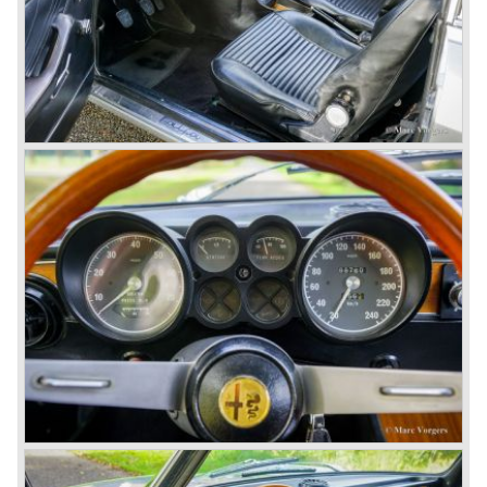
All Giulietta and Giulia models were characterized by their
unitary bodywork construction, their powerfull aluminum
alloy engines, double overhead camshafts and five speed
gearboxes (with floor shift!), excellent roadholding
capabilities and excellent body designs.
Alfa Romeo has the honour together with Mercedes Benz
to have the greatest racing and sportscar history which
continued over many decades. Regretfully it was that in
the 1980'ies not very much was left that symbolized that
great history. The cars coming out of the factory those
days (Alfetta series) were more or less dull (many
saloons), not very inspiring - except the Alfetta GTV,
quality was poor and no one at Alfa Romeo was thinking of
racing anymore for decades.
The Alfetta series was not the bestseller the Giulia has
been for Alfa Romeo. Alfa Romeo did have a potential best
seller; the Alfasud (a tremendous driver with boxer-
engine!) Over one million were sold but overall quality was
so bad, the car already rusted during production, that the
Alfa Romeo name was crushed. In the mid-eighties Alfa
Romeo was ready to shut the factory gates as it was
reluctantly taken over by Fiat. It took Fiat/ Alfa Romeo
almost fifteen years to rebuilt the old Alfa Romeo image by
good marketing and by building better Alfa Romeo cars