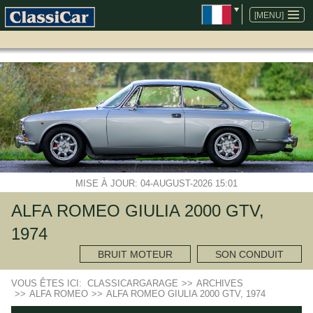
ALLER
AU
[MENU]
CONTENU
MISE À JOUR: 04-AUGUST-2026 15:01
ALFA ROMEO GIULIA 2000 GTV,
1974
BRUIT MOTEUR
SON CONDUIT
VOUS ÊTES ICI:
CLASSICARGARAGE
>>
ARCHIVES
>>
ALFA ROMEO
>>
ALFA ROMEO GIULIA 2000 GTV, 1974